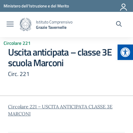
Vai ai contenuti
Vai al menu di navigazione
Vai al footer
Ministero dell'Istruzione e del Merito
Istituto Comprensivo
Grazie Tavernelle
Circolare 221
Apr
Uscita anticipata – classe 3E
scuola Marconi
Circ. 221
Circolare 221 – USCITA ANTICIPATA CLASSE 3E
MARCONI