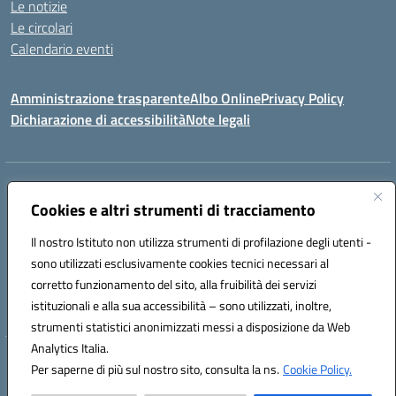
Le notizie
Le circolari
Calendario eventi
Amministrazione trasparente
Albo Online
Privacy Policy
Dichiarazione di accessibilità
Note legali
Indirizzo:
Via Verga 2, 60128 Ancona
Centralino:
Cookies e altri strumenti di tracciamento
+39 071 89 52 08
Email:
anic82000a@istruzione.it
Posta elettronica certificata (PEC):
anic82000a@pec.istruzione.it
Il nostro Istituto non utilizza strumenti di profilazione degli utenti -
Codice fiscale: 93084540421
sono utilizzati esclusivamente cookies tecnici necessari al
Codice meccanografico:
ANIC82000A
corretto funzionamento del sito, alla fruibilità dei servizi
Codice unico di fatturazione (CUF): UFF6L6
istituzionali e alla sua accessibilità – sono utilizzati, inoltre,
strumenti statistici anonimizzati messi a disposizione da Web
Analytics Italia.
Hosting & Powered by 3D Solution S.r.l.
Per saperne di più sul nostro sito, consulta la ns.
Cookie Policy.
Concept & Design by Designers Italia