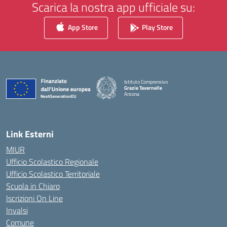
Scarica la nostra app ufficiale su:
App Store
Play Store
Istituto Comprensivo
Grazie Tavernelle
Ancona
— Visita la pagina iniziale della scuola
Link Esterni
MIUR
Ufficio Scolastico Regionale
Ufficio Scolastico Territoriale
Scuola in Chiaro
Iscrizioni On Line
Invalsi
Comune