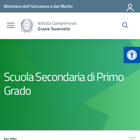
Vai ai contenuti
Vai al menu di navigazione
Vai al footer
Ministero dell'Istruzione e del Merito
Istituto Comprensivo
Grazie Tavernelle
Apr
Scuola Secondaria di Primo
Grado
FILTRI