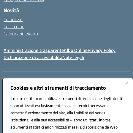
Novità
Le notizie
Le circolari
Calendario eventi
Amministrazione trasparente
Albo Online
Privacy Policy
Dichiarazione di accessibilità
Note legali
Indirizzo:
Via Verga 2, 60128 Ancona
Centralino:
Cookies e altri strumenti di tracciamento
+39 071 89 52 08
Email:
anic82000a@istruzione.it
Posta elettronica certificata (PEC):
anic82000a@pec.istruzione.it
Il nostro Istituto non utilizza strumenti di profilazione degli utenti -
Codice fiscale: 93084540421
sono utilizzati esclusivamente cookies tecnici necessari al
Codice meccanografico:
ANIC82000A
corretto funzionamento del sito, alla fruibilità dei servizi
Codice unico di fatturazione (CUF): UFF6L6
istituzionali e alla sua accessibilità – sono utilizzati, inoltre,
strumenti statistici anonimizzati messi a disposizione da Web