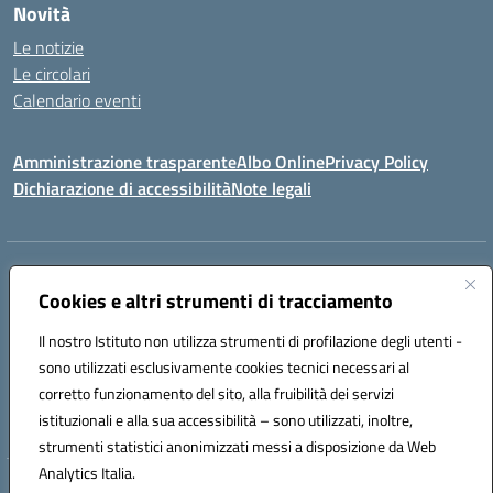
Novità
Le notizie
Le circolari
Calendario eventi
Amministrazione trasparente
Albo Online
Privacy Policy
Dichiarazione di accessibilità
Note legali
Indirizzo:
Via Verga 2, 60128 Ancona
Centralino:
Cookies e altri strumenti di tracciamento
+39 071 89 52 08
Email:
anic82000a@istruzione.it
Posta elettronica certificata (PEC):
anic82000a@pec.istruzione.it
Il nostro Istituto non utilizza strumenti di profilazione degli utenti -
Codice fiscale: 93084540421
sono utilizzati esclusivamente cookies tecnici necessari al
Codice meccanografico:
ANIC82000A
corretto funzionamento del sito, alla fruibilità dei servizi
Codice unico di fatturazione (CUF): UFF6L6
istituzionali e alla sua accessibilità – sono utilizzati, inoltre,
strumenti statistici anonimizzati messi a disposizione da Web
Analytics Italia.
Hosting & Powered by 3D Solution S.r.l.