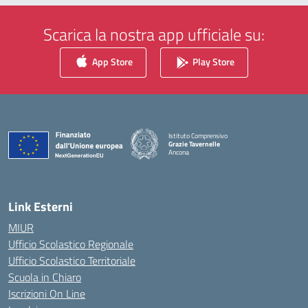
Scarica la nostra app ufficiale su:
App Store
Play Store
Istituto Comprensivo
Grazie Tavernelle
Ancona
— Visita la pagina iniziale della scuola
Link Esterni
MIUR
Ufficio Scolastico Regionale
Ufficio Scolastico Territoriale
Scuola in Chiaro
Iscrizioni On Line