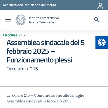
Vai ai contenuti
Vai al menu di navigazione
Vai al footer
Ministero dell'Istruzione e del Merito
Istituto Comprensivo
Grazie Tavernelle
Circolare 215
Apr
Assemblea sindacale del 5
febbraio 2025 –
Funzionamento plessi
Circolare n. 215
Circolare 215 – Comunicazione alle famiglie
Assemblea sindacale 5 febbraio 2025