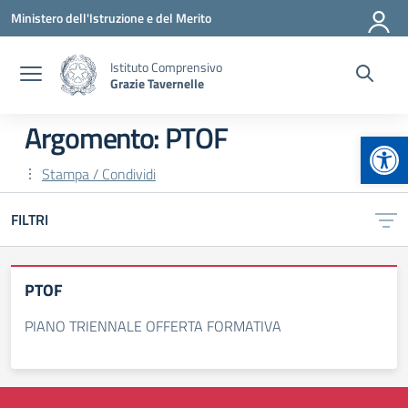
Vai ai contenuti
Vai al menu di navigazione
Vai al footer
Ministero dell'Istruzione e del Merito
Istituto Comprensivo
Grazie Tavernelle
Argomento: PTOF
Apr
Stampa / Condividi
FILTRI
PTOF
PIANO TRIENNALE OFFERTA FORMATIVA