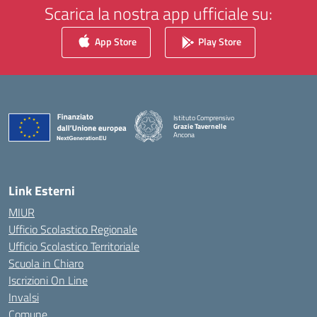
Scarica la nostra app ufficiale su:
App Store
Play Store
Istituto Comprensivo
Grazie Tavernelle
Ancona
— Visita la pagina iniziale della scuola
Link Esterni
MIUR
Ufficio Scolastico Regionale
Ufficio Scolastico Territoriale
Scuola in Chiaro
Iscrizioni On Line
Invalsi
Comune