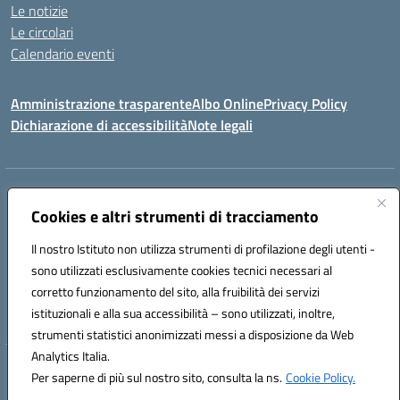
Le notizie
Le circolari
Calendario eventi
Amministrazione trasparente
Albo Online
Privacy Policy
Dichiarazione di accessibilità
Note legali
Indirizzo:
Via Verga 2, 60128 Ancona
Centralino:
Cookies e altri strumenti di tracciamento
+39 071 89 52 08
Email:
anic82000a@istruzione.it
Posta elettronica certificata (PEC):
anic82000a@pec.istruzione.it
Il nostro Istituto non utilizza strumenti di profilazione degli utenti -
Codice fiscale: 93084540421
sono utilizzati esclusivamente cookies tecnici necessari al
Codice meccanografico:
ANIC82000A
corretto funzionamento del sito, alla fruibilità dei servizi
Codice unico di fatturazione (CUF): UFF6L6
istituzionali e alla sua accessibilità – sono utilizzati, inoltre,
strumenti statistici anonimizzati messi a disposizione da Web
Analytics Italia.
Hosting & Powered by 3D Solution S.r.l.
Per saperne di più sul nostro sito, consulta la ns.
Cookie Policy.
Concept & Design by Designers Italia