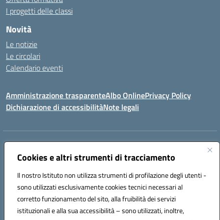
I progetti delle classi
Novità
Le notizie
Le circolari
Calendario eventi
Amministrazione trasparente
Albo Online
Privacy Policy
Dichiarazione di accessibilità
Note legali
Indirizzo:
Via Verga 2, 60128 Ancona
Centralino:
Cookies e altri strumenti di tracciamento
+39 071 89 52 08
Email:
anic82000a@istruzione.it
Posta elettronica certificata (PEC):
anic82000a@pec.istruzione.it
Il nostro Istituto non utilizza strumenti di profilazione degli utenti -
Codice fiscale: 93084540421
sono utilizzati esclusivamente cookies tecnici necessari al
Codice meccanografico:
ANIC82000A
corretto funzionamento del sito, alla fruibilità dei servizi
Codice unico di fatturazione (CUF): UFF6L6
istituzionali e alla sua accessibilità – sono utilizzati, inoltre,