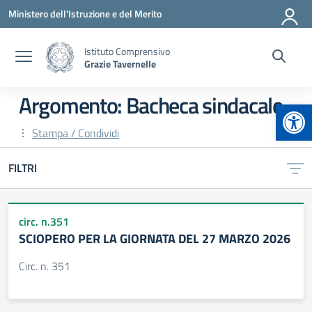
Vai ai contenuti
Vai al menu di navigazione
Vai al footer
Ministero dell'Istruzione e del Merito
Istituto Comprensivo
Grazie Tavernelle
Argomento: Bacheca sindacale
Apr
Stampa / Condividi
FILTRI
circ. n.351
SCIOPERO PER LA GIORNATA DEL 27 MARZO 2026
Circ. n. 351