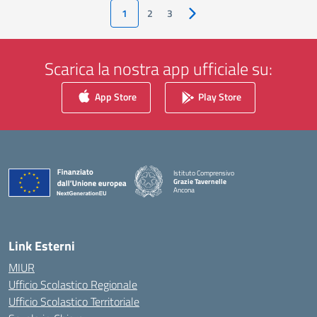
1
2
3
Pagina successiva
Scarica la nostra app ufficiale su:
App Store
Play Store
Istituto Comprensivo
Grazie Tavernelle
Ancona
— Visita la pagina iniziale della scuola
Link Esterni
MIUR
Ufficio Scolastico Regionale
Ufficio Scolastico Territoriale