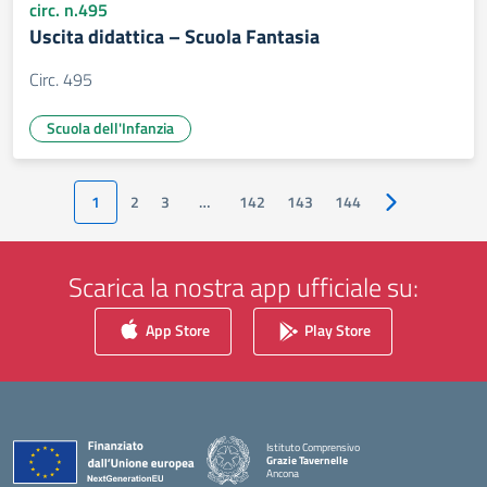
circ. n.495
Uscita didattica – Scuola Fantasia
Circ. 495
Scuola dell'Infanzia
1
2
3
…
142
143
144
Pagina success
Scarica la nostra app ufficiale su:
App Store
Play Store
Istituto Comprensivo
Grazie Tavernelle
Ancona
— Visita la pagina iniziale della scuola