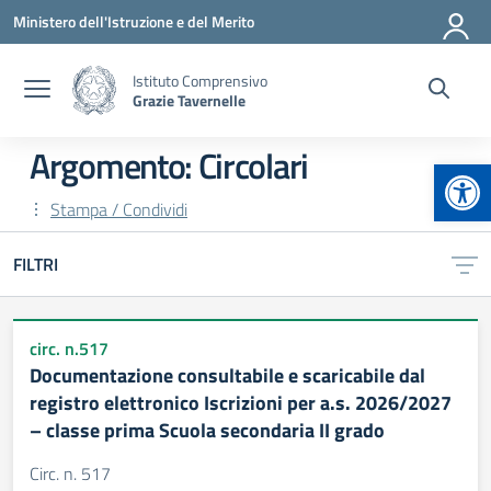
Vai ai contenuti
Vai al menu di navigazione
Vai al footer
Ministero dell'Istruzione e del Merito
Istituto Comprensivo
Grazie Tavernelle
Argomento: Circolari
Apr
Stampa / Condividi
FILTRI
circ. n.517
Documentazione consultabile e scaricabile dal
registro elettronico Iscrizioni per a.s. 2026/2027
– classe prima Scuola secondaria II grado
Circ. n. 517