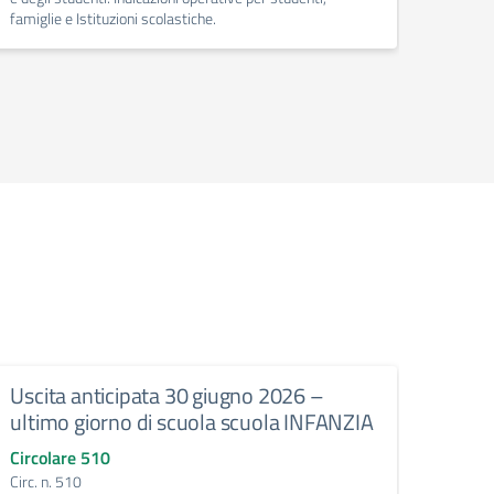
famiglie e Istituzioni scolastiche.
Uscita anticipata 30 giugno 2026 –
Abbi
ultimo giorno di scuola scuola INFANZIA
gli e
Circolare 510
Circo
Circ. n. 510
Circ. 