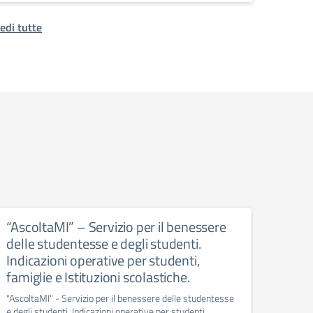
edi tutte
“AscoltaMI” – Servizio per il benessere
SCIO
delle studentesse e degli studenti.
INF
Indicazioni operative per studenti,
SCIOP
famiglie e Istituzioni scolastiche.
ATMA
"AscoltaMI" - Servizio per il benessere delle studentesse
e degli studenti. Indicazioni operative per studenti,