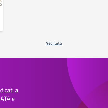
Vedi tutti
edicati a
e ATA e