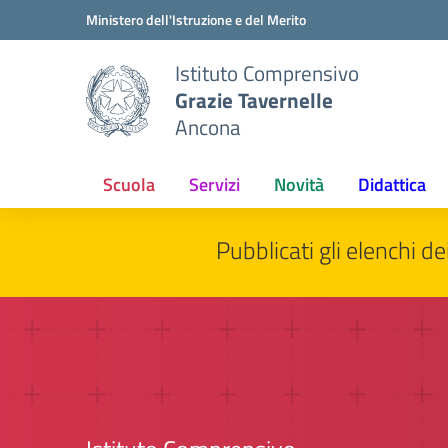
Vai ai contenuti
Vai al menu di navigazione
Vai al footer
Ministero dell'Istruzione e del Merito
Istituto Comprensivo
Grazie Tavernelle
Ancona
Scuola
Servizi
Novità
Didattica
Pubblicati gli elenchi de