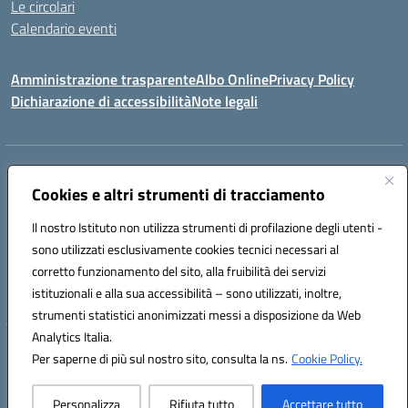
Le circolari
Calendario eventi
Amministrazione trasparente
Albo Online
Privacy Policy
Dichiarazione di accessibilità
Note legali
Indirizzo:
Via Verga 2, 60128 Ancona
Centralino:
Cookies e altri strumenti di tracciamento
+39 071 89 52 08
Email:
anic82000a@istruzione.it
Posta elettronica certificata (PEC):
anic82000a@pec.istruzione.it
Il nostro Istituto non utilizza strumenti di profilazione degli utenti -
Codice fiscale: 93084540421
sono utilizzati esclusivamente cookies tecnici necessari al
Codice meccanografico:
ANIC82000A
corretto funzionamento del sito, alla fruibilità dei servizi
Codice unico di fatturazione (CUF): UFF6L6
istituzionali e alla sua accessibilità – sono utilizzati, inoltre,
strumenti statistici anonimizzati messi a disposizione da Web
Analytics Italia.
Hosting & Powered by 3D Solution S.r.l.
Per saperne di più sul nostro sito, consulta la ns.
Cookie Policy.
Concept & Design by Designers Italia
Personalizza
Rifiuta tutto
Accettare tutto