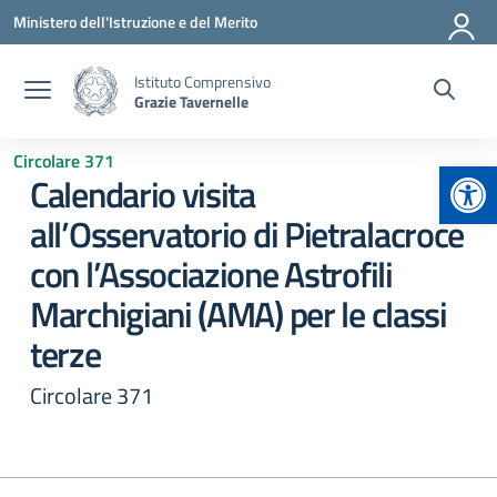
Vai ai contenuti
Vai al menu di navigazione
Vai al footer
Ministero dell'Istruzione e del Merito
Istituto Comprensivo
Grazie Tavernelle
Circolare 371
Apr
Calendario visita
all’Osservatorio di Pietralacroce
con l’Associazione Astrofili
Marchigiani (AMA) per le classi
terze
Circolare 371