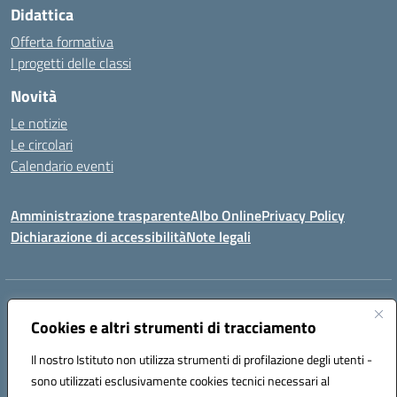
Didattica
Offerta formativa
I progetti delle classi
Novità
Le notizie
Le circolari
Calendario eventi
Amministrazione trasparente
Albo Online
Privacy Policy
Dichiarazione di accessibilità
Note legali
Indirizzo:
Via Verga 2, 60128 Ancona
Centralino:
Cookies e altri strumenti di tracciamento
+39 071 89 52 08
Email:
anic82000a@istruzione.it
Posta elettronica certificata (PEC):
anic82000a@pec.istruzione.it
Il nostro Istituto non utilizza strumenti di profilazione degli utenti -
Codice fiscale: 93084540421
sono utilizzati esclusivamente cookies tecnici necessari al
Codice meccanografico:
ANIC82000A