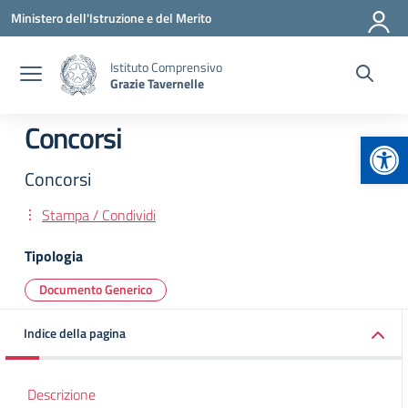
Vai ai contenuti
Vai al menu di navigazione
Vai al footer
Ministero dell'Istruzione e del Merito
Istituto Comprensivo
Grazie Tavernelle
Concorsi
Apr
Concorsi
Stampa / Condividi
Tipologia
Documento Generico
Indice della pagina
Descrizione