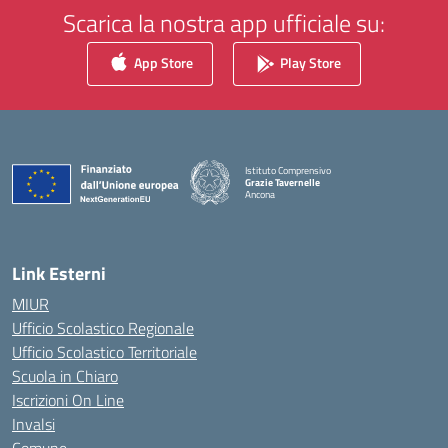
Scarica la nostra app ufficiale su:
App Store
Play Store
Istituto Comprensivo
Grazie Tavernelle
Ancona
— Visita la pagina iniziale della scuola
Link Esterni
MIUR
Ufficio Scolastico Regionale
Ufficio Scolastico Territoriale
Scuola in Chiaro
Iscrizioni On Line
Invalsi