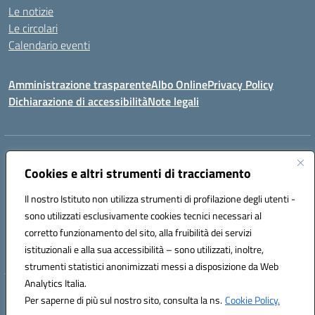
Le notizie
Le circolari
Calendario eventi
Amministrazione trasparente
Albo Online
Privacy Policy
Dichiarazione di accessibilità
Note legali
Indirizzo:
Via Verga 2, 60128 Ancona
Centralino:
Cookies e altri strumenti di tracciamento
+39 071 89 52 08
Email:
anic82000a@istruzione.it
Posta elettronica certificata (PEC):
anic82000a@pec.istruzione.it
Il nostro Istituto non utilizza strumenti di profilazione degli utenti -
Codice fiscale: 93084540421
sono utilizzati esclusivamente cookies tecnici necessari al
Codice meccanografico:
ANIC82000A
corretto funzionamento del sito, alla fruibilità dei servizi
Codice unico di fatturazione (CUF): UFF6L6
istituzionali e alla sua accessibilità – sono utilizzati, inoltre,
strumenti statistici anonimizzati messi a disposizione da Web
Analytics Italia.
Hosting & Powered by 3D Solution S.r.l.
Per saperne di più sul nostro sito, consulta la ns.
Cookie Policy.
Concept & Design by Designers Italia