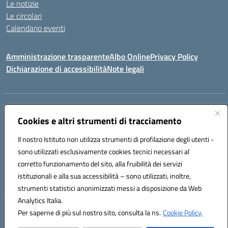
Le notizie
Le circolari
Calendario eventi
Amministrazione trasparente
Albo Online
Privacy Policy
Dichiarazione di accessibilità
Note legali
Indirizzo:
Via Verga 2, 60128 Ancona
Centralino:
Cookies e altri strumenti di tracciamento
+39 071 89 52 08
Email:
anic82000a@istruzione.it
Posta elettronica certificata (PEC):
anic82000a@pec.istruzione.it
Il nostro Istituto non utilizza strumenti di profilazione degli utenti -
Codice fiscale: 93084540421
sono utilizzati esclusivamente cookies tecnici necessari al
Codice meccanografico:
ANIC82000A
corretto funzionamento del sito, alla fruibilità dei servizi
Codice unico di fatturazione (CUF): UFF6L6
istituzionali e alla sua accessibilità – sono utilizzati, inoltre,
strumenti statistici anonimizzati messi a disposizione da Web
Analytics Italia.
Hosting & Powered by 3D Solution S.r.l.
Per saperne di più sul nostro sito, consulta la ns.
Cookie Policy.
Concept & Design by Designers Italia