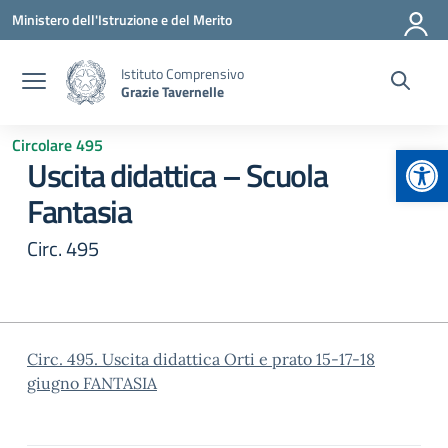
Vai ai contenuti
Vai al menu di navigazione
Vai al footer
Ministero dell'Istruzione e del Merito
Istituto Comprensivo
Grazie Tavernelle
Circolare 495
Apr
Uscita didattica – Scuola
Fantasia
Circ. 495
Circ. 495. Uscita didattica Orti e prato 15-17-18
giugno FANTASIA