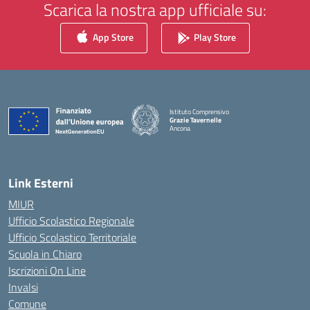
Scarica la nostra app ufficiale su:
App Store
Play Store
Istituto Comprensivo
Grazie Tavernelle
Ancona
— Visita la pagina iniziale della scuola
Link Esterni
MIUR
Ufficio Scolastico Regionale
Ufficio Scolastico Territoriale
Scuola in Chiaro
Iscrizioni On Line
Invalsi
Comune