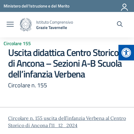
Vai ai contenuti
Vai al menu di navigazione
Vai al footer
Ministero dell'Istruzione e del Merito
Istituto Comprensivo
Grazie Tavernelle
Circolare 155
Apr
Uscita didattica Centro Storico
di Ancona – Sezioni A-B Scuola
dell’infanzia Verbena
Circolare n. 155
Circolare n. 155 uscita dell’infanzia Verbena al Centro
Storico di Ancona l’11_12_2024