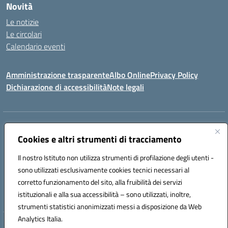
Novità
Le notizie
Le circolari
Calendario eventi
Amministrazione trasparente
Albo Online
Privacy Policy
Dichiarazione di accessibilità
Note legali
Indirizzo:
Via Verga 2, 60128 Ancona
Centralino:
Cookies e altri strumenti di tracciamento
+39 071 89 52 08
Email:
anic82000a@istruzione.it
Posta elettronica certificata (PEC):
anic82000a@pec.istruzione.it
Il nostro Istituto non utilizza strumenti di profilazione degli utenti -
Codice fiscale: 93084540421
sono utilizzati esclusivamente cookies tecnici necessari al
Codice meccanografico:
ANIC82000A
corretto funzionamento del sito, alla fruibilità dei servizi
Codice unico di fatturazione (CUF): UFF6L6
istituzionali e alla sua accessibilità – sono utilizzati, inoltre,
strumenti statistici anonimizzati messi a disposizione da Web
Analytics Italia.
Hosting & Powered by 3D Solution S.r.l.