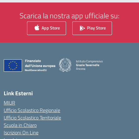
Scarica la nostra app ufficiale su:
App Store
Play Store
Istituto Comprensivo
Grazie Tavernelle
Ancona
— Visita la pagina iniziale della scuola
Link Esterni
MIUR
Ufficio Scolastico Regionale
Ufficio Scolastico Territoriale
Scuola in Chiaro
Iscrizioni On Line