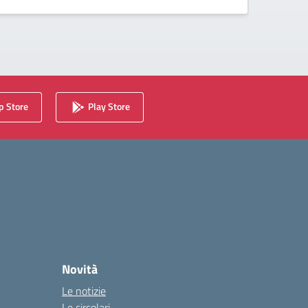
 Store
Play Store
Novità
Le notizie
Le circolari