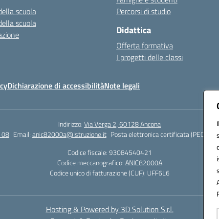
della scuola
Percorsi di studio
della scuola
Didattica
azione
Offerta formativa
I progetti delle classi
icy
Dichiarazione di accessibilità
Note legali
Indirizzo:
Via Verga 2, 60128 Ancona
 08
Email:
anic82000a@istruzione.it
Posta elettronica certificata (PEC):
ani
Codice fiscale: 93084540421
Codice meccanografico:
ANIC82000A
Codice unico di fatturazione (CUF): UFF6L6
Hosting & Powered by 3D Solution S.r.l.