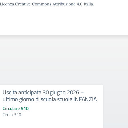
o Licenza Creative Commons Attribuzione 4.0 Italia.
Uscita anticipata 30 giugno 2026 –
Abbi
ultimo giorno di scuola scuola INFANZIA
gli e
Circolare 510
Circo
Circ. n. 510
Circ. 