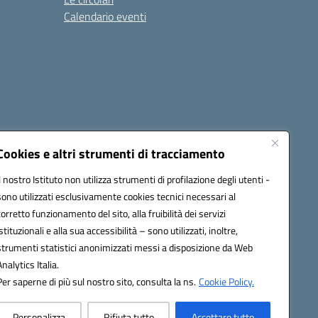
Calendario eventi
Cookies e altri strumenti di tracciamento
Il nostro Istituto non utilizza strumenti di profilazione degli utenti -
c82000a@pec.istruzione.it
sono utilizzati esclusivamente cookies tecnici necessari al
corretto funzionamento del sito, alla fruibilità dei servizi
istituzionali e alla sua accessibilità – sono utilizzati, inoltre,
strumenti statistici anonimizzati messi a disposizione da Web
Analytics Italia.
Per saperne di più sul nostro sito, consulta la ns.
Cookie Policy.
Personalizza
Rifiuta tutto
Accettare tutto