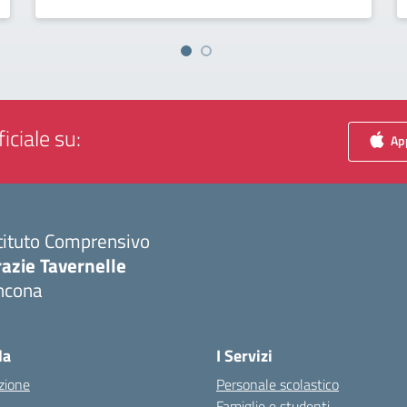
iciale su:
App
tituto Comprensivo
azie Tavernelle
ncona
Visita la pagina iniziale della scuola
la
I Servizi
zione
Personale scolastico
Famiglie e studenti