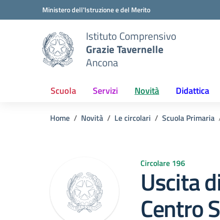
Vai ai contenuti
Vai al menu di navigazione
Vai al footer
Ministero dell'Istruzione e del Merito
Istituto Comprensivo
Grazie Tavernelle
Ancona
Scuola
Servizi
Novità
Didattica
Home
Novità
Le circolari
Scuola Primaria
Circolare 196
Uscita di
Centro S