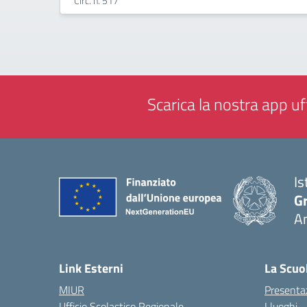
Circ. n. 517
Scarica la nostra app uff
Is
Gr
A
— 
Link Esterni
La Scuo
MIUR
Presenta
Ufficio Scolastico Regionale
I luoghi