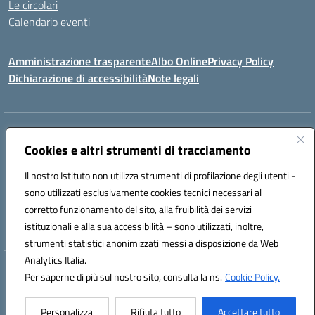
Le circolari
Calendario eventi
Amministrazione trasparente
Albo Online
Privacy Policy
Dichiarazione di accessibilità
Note legali
Indirizzo:
Via Verga 2, 60128 Ancona
Centralino:
Cookies e altri strumenti di tracciamento
+39 071 89 52 08
Email:
anic82000a@istruzione.it
Posta elettronica certificata (PEC):
anic82000a@pec.istruzione.it
Il nostro Istituto non utilizza strumenti di profilazione degli utenti -
Codice fiscale: 93084540421
sono utilizzati esclusivamente cookies tecnici necessari al
Codice meccanografico:
ANIC82000A
corretto funzionamento del sito, alla fruibilità dei servizi
Codice unico di fatturazione (CUF): UFF6L6
istituzionali e alla sua accessibilità – sono utilizzati, inoltre,
strumenti statistici anonimizzati messi a disposizione da Web
Analytics Italia.
Hosting & Powered by 3D Solution S.r.l.
Per saperne di più sul nostro sito, consulta la ns.
Cookie Policy.
Concept & Design by Designers Italia
Personalizza
Rifiuta tutto
Accettare tutto