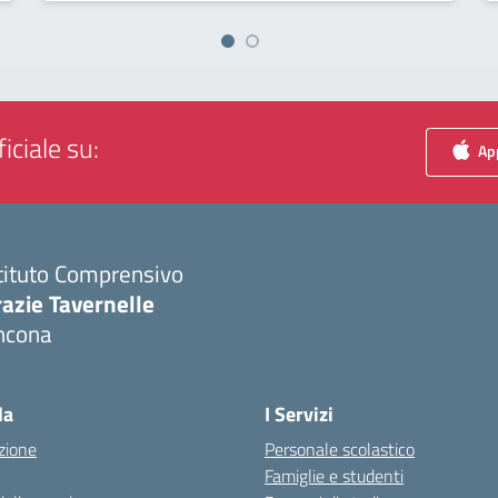
iciale su:
App
tituto Comprensivo
azie Tavernelle
ncona
Visita la pagina iniziale della scuola
la
I Servizi
zione
Personale scolastico
Famiglie e studenti