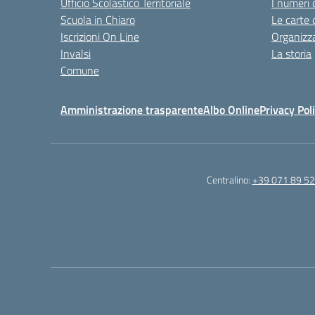
Ufficio Scolastico Territoriale
I numeri 
Scuola in Chiaro
Le carte 
Iscrizioni On Line
Organizz
Invalsi
La storia
Comune
Amministrazione trasparente
Albo Online
Privacy Pol
Centralino:
+39 071 89 52