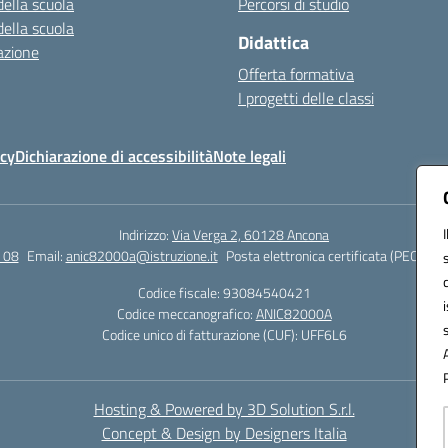
della scuola
Percorsi di studio
della scuola
Didattica
azione
Offerta formativa
I progetti delle classi
icy
Dichiarazione di accessibilità
Note legali
Indirizzo:
Via Verga 2, 60128 Ancona
 08
Email:
anic82000a@istruzione.it
Posta elettronica certificata (PEC):
ani
Codice fiscale: 93084540421
Codice meccanografico:
ANIC82000A
Codice unico di fatturazione (CUF): UFF6L6
Hosting & Powered by 3D Solution S.r.l.
Concept & Design by Designers Italia