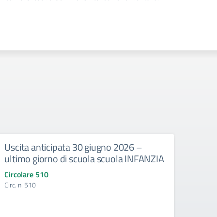
Uscita anticipata 30 giugno 2026 –
Abbi
ultimo giorno di scuola scuola INFANZIA
gli e
Circolare 510
Circo
Circ. n. 510
Circ. 