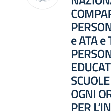
NAZIONA
COMPAR
PERSON
e ATA e 
PERSON
EDUCAT
SCUOLE
OGNI O
PER L’I