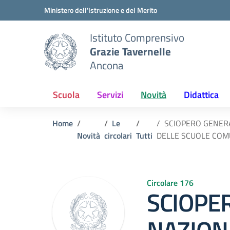
Vai ai contenuti
Vai al menu di navigazione
Vai al footer
Ministero dell'Istruzione e del Merito
Istituto Comprensivo
Grazie Tavernelle
Ancona
Scuola
Servizi
Novità
Didattica
Home
Le
SCIOPERO GENERA
Novità
circolari
Tutti
DELLE SCUOLE COMU
Circolare 176
SCIOPE