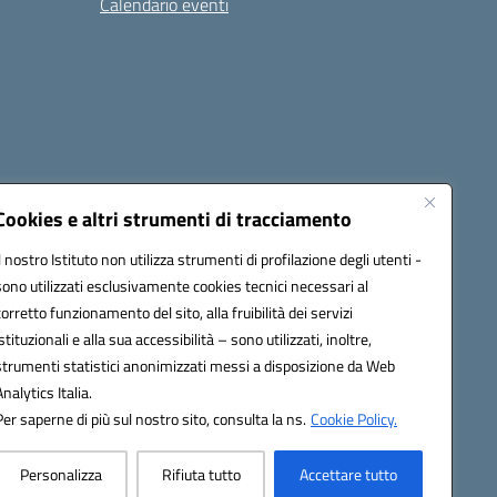
Calendario eventi
Cookies e altri strumenti di tracciamento
Il nostro Istituto non utilizza strumenti di profilazione degli utenti -
c82000a@pec.istruzione.it
sono utilizzati esclusivamente cookies tecnici necessari al
corretto funzionamento del sito, alla fruibilità dei servizi
istituzionali e alla sua accessibilità – sono utilizzati, inoltre,
strumenti statistici anonimizzati messi a disposizione da Web
Analytics Italia.
Per saperne di più sul nostro sito, consulta la ns.
Cookie Policy.
Personalizza
Rifiuta tutto
Accettare tutto