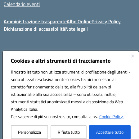
Calendario eventi
Amministrazione trasparente
Albo Online
Privacy Policy
Dichiarazione di accessibilità
Note legali
Indirizzo:
Via Verga 2, 60128 Ancona
Centralino:
Cookies e altri strumenti di tracciamento
+39 071 89 52 08
Email:
anic82000a@istruzione.it
Posta elettronica certificata (PEC):
anic82000a@pec.istruzione.it
Il nostro Istituto non utilizza strumenti di profilazione degli utenti -
Codice fiscale: 93084540421
sono utilizzati esclusivamente cookies tecnici necessari al
Codice meccanografico:
ANIC82000A
corretto funzionamento del sito, alla fruibilità dei servizi
Codice unico di fatturazione (CUF): UFF6L6
istituzionali e alla sua accessibilità – sono utilizzati, inoltre,
strumenti statistici anonimizzati messi a disposizione da Web
Analytics Italia.
Hosting & Powered by 3D Solution S.r.l.
Per saperne di più sul nostro sito, consulta la ns.
Cookie Policy.
Concept & Design by Designers Italia
Personalizza
Rifiuta tutto
Accettare tutto