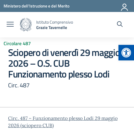
Vai ai contenuti
Vai al menu di navigazione
Vai al footer
Ministero dell'Istruzione e del Merito
Istituto Comprensivo
Grazie Tavernelle
Circolare 487
Apr
Sciopero di venerdì 29 maggio
2026 – O.S. CUB
Funzionamento plesso Lodi
Circ. 487
Circ. 487 – Funzionamento plesso Lodi 29 maggio
2026 (sciopero CUB)