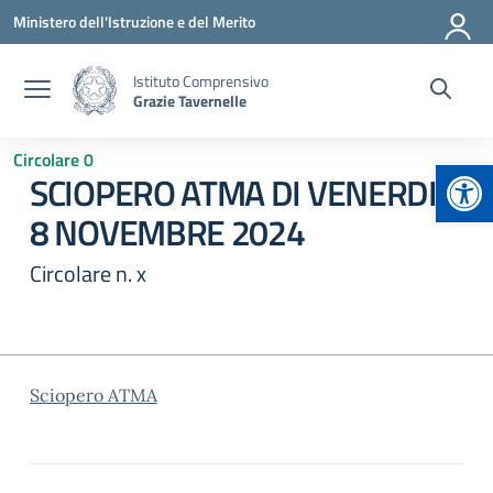
Vai ai contenuti
Vai al menu di navigazione
Vai al footer
Ministero dell'Istruzione e del Merito
Istituto Comprensivo
Grazie Tavernelle
Circolare 0
Apr
SCIOPERO ATMA DI VENERDI’
8 NOVEMBRE 2024
Circolare n. x
Sciopero ATMA