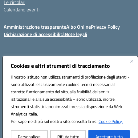
Le circolari
Calendario eventi
Amministrazione trasparente
Albo Online
Privacy Policy
Dichiarazione di accessibilità
Note legali
Indirizzo:
Via Verga 2, 60128 Ancona
Centralino:
Cookies e altri strumenti di tracciamento
+39 071 89 52 08
Email:
anic82000a@istruzione.it
Posta elettronica certificata (PEC):
anic82000a@pec.istruzione.it
Il nostro Istituto non utilizza strumenti di profilazione degli utenti -
Codice fiscale: 93084540421
sono utilizzati esclusivamente cookies tecnici necessari al
Codice meccanografico:
ANIC82000A
corretto funzionamento del sito, alla fruibilità dei servizi
Codice unico di fatturazione (CUF): UFF6L6
istituzionali e alla sua accessibilità – sono utilizzati, inoltre,
strumenti statistici anonimizzati messi a disposizione da Web
Analytics Italia.
Hosting & Powered by 3D Solution S.r.l.
Per saperne di più sul nostro sito, consulta la ns.
Cookie Policy.
Concept & Design by Designers Italia
Personalizza
Rifiuta tutto
Accettare tutto