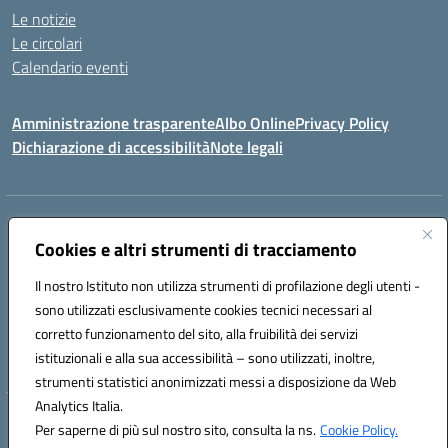
Le notizie
Le circolari
Calendario eventi
Amministrazione trasparente
Albo Online
Privacy Policy
Dichiarazione di accessibilità
Note legali
Indirizzo:
Via Verga 2, 60128 Ancona
Centralino:
Cookies e altri strumenti di tracciamento
+39 071 89 52 08
Email:
anic82000a@istruzione.it
Posta elettronica certificata (PEC):
anic82000a@pec.istruzione.it
Il nostro Istituto non utilizza strumenti di profilazione degli utenti -
Codice fiscale: 93084540421
sono utilizzati esclusivamente cookies tecnici necessari al
Codice meccanografico:
ANIC82000A
corretto funzionamento del sito, alla fruibilità dei servizi
Codice unico di fatturazione (CUF): UFF6L6
istituzionali e alla sua accessibilità – sono utilizzati, inoltre,
strumenti statistici anonimizzati messi a disposizione da Web
Analytics Italia.
Hosting & Powered by 3D Solution S.r.l.
Per saperne di più sul nostro sito, consulta la ns.
Cookie Policy.
Concept & Design by Designers Italia