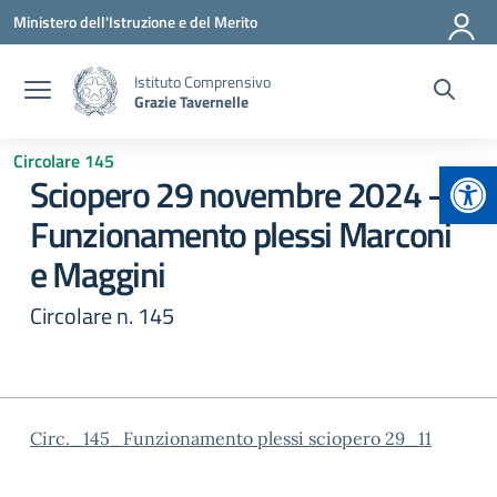
Vai ai contenuti
Vai al menu di navigazione
Vai al footer
Ministero dell'Istruzione e del Merito
Istituto Comprensivo
Grazie Tavernelle
Circolare 145
Apr
Sciopero 29 novembre 2024 –
Funzionamento plessi Marconi
e Maggini
Circolare n. 145
Circ._145_Funzionamento plessi sciopero 29_11