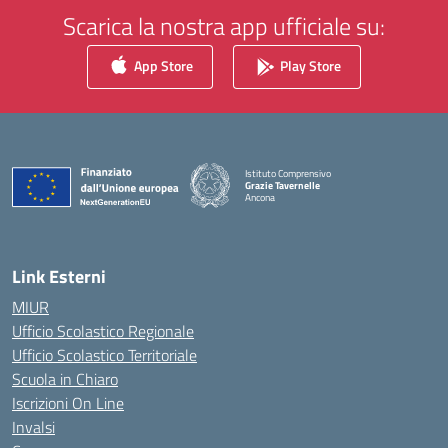
Scarica la nostra app ufficiale su:
App Store
Play Store
Istituto Comprensivo
Grazie Tavernelle
Ancona
— Visita la pagina iniziale della scuola
Link Esterni
MIUR
Ufficio Scolastico Regionale
Ufficio Scolastico Territoriale
Scuola in Chiaro
Iscrizioni On Line
Invalsi