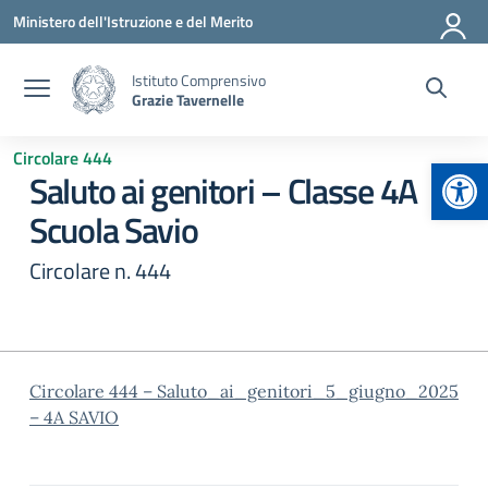
Vai ai contenuti
Vai al menu di navigazione
Vai al footer
Ministero dell'Istruzione e del Merito
Istituto Comprensivo
Grazie Tavernelle
Circolare 444
Apr
Saluto ai genitori – Classe 4A
Scuola Savio
Circolare n. 444
Circolare 444 – Saluto_ai_genitori_5_giugno_2025
– 4A SAVIO