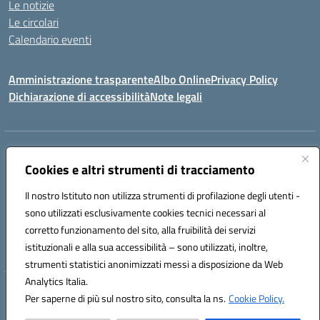
Le notizie
Le circolari
Calendario eventi
Amministrazione trasparente
Albo Online
Privacy Policy
Dichiarazione di accessibilità
Note legali
Indirizzo:
Via Verga 2, 60128 Ancona
Centralino:
Cookies e altri strumenti di tracciamento
+39 071 89 52 08
Email:
anic82000a@istruzione.it
Posta elettronica certificata (PEC):
anic82000a@pec.istruzione.it
Il nostro Istituto non utilizza strumenti di profilazione degli utenti -
Codice fiscale: 93084540421
sono utilizzati esclusivamente cookies tecnici necessari al
Codice meccanografico:
ANIC82000A
corretto funzionamento del sito, alla fruibilità dei servizi
Codice unico di fatturazione (CUF): UFF6L6
istituzionali e alla sua accessibilità – sono utilizzati, inoltre,
strumenti statistici anonimizzati messi a disposizione da Web
Analytics Italia.
Hosting & Powered by 3D Solution S.r.l.
Per saperne di più sul nostro sito, consulta la ns.
Cookie Policy.
Concept & Design by Designers Italia