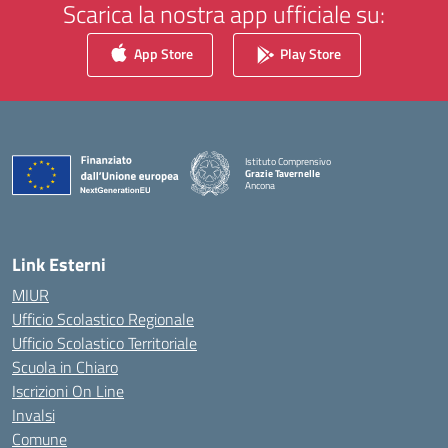
Scarica la nostra app ufficiale su:
App Store
Play Store
Istituto Comprensivo
Grazie Tavernelle
Ancona
— Visita la pagina iniziale della scuola
Link Esterni
MIUR
Ufficio Scolastico Regionale
Ufficio Scolastico Territoriale
Scuola in Chiaro
Iscrizioni On Line
Invalsi
Comune