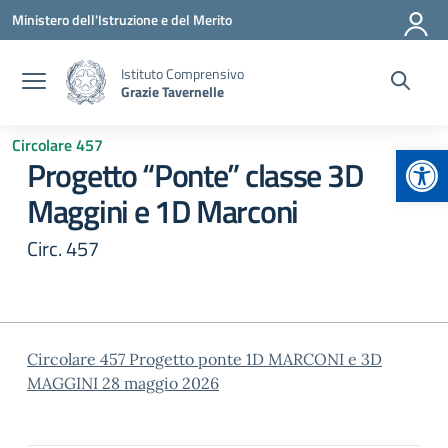
Vai ai contenuti
Vai al menu di navigazione
Vai al footer
Ministero dell'Istruzione e del Merito
Istituto Comprensivo
Grazie Tavernelle
Circolare 457
Apr
Progetto “Ponte” classe 3D
Maggini e 1D Marconi
Circ. 457
Circolare 457 Progetto ponte 1D MARCONI e 3D
MAGGINI 28 maggio 2026