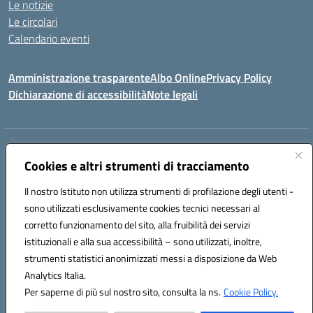
Le notizie
Le circolari
Calendario eventi
Amministrazione trasparente
Albo Online
Privacy Policy
Dichiarazione di accessibilità
Note legali
Indirizzo:
Via Verga 2, 60128 Ancona
Centralino:
Cookies e altri strumenti di tracciamento
+39 071 89 52 08
Email:
anic82000a@istruzione.it
Posta elettronica certificata (PEC):
anic82000a@pec.istruzione.it
Il nostro Istituto non utilizza strumenti di profilazione degli utenti -
Codice fiscale: 93084540421
sono utilizzati esclusivamente cookies tecnici necessari al
Codice meccanografico:
ANIC82000A
corretto funzionamento del sito, alla fruibilità dei servizi
Codice unico di fatturazione (CUF): UFF6L6
istituzionali e alla sua accessibilità – sono utilizzati, inoltre,
strumenti statistici anonimizzati messi a disposizione da Web
Analytics Italia.
Hosting & Powered by 3D Solution S.r.l.
Per saperne di più sul nostro sito, consulta la ns.
Cookie Policy.
Concept & Design by Designers Italia