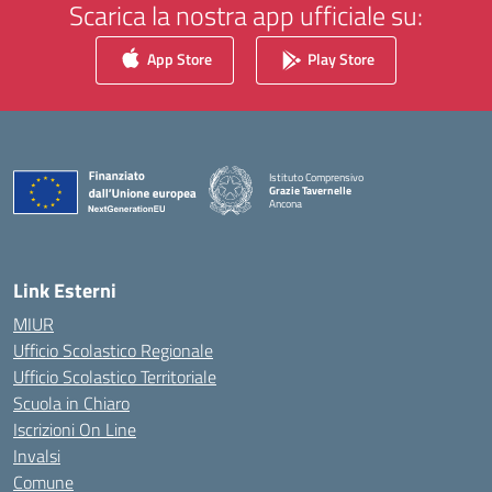
Scarica la nostra app ufficiale su:
App Store
Play Store
Istituto Comprensivo
Grazie Tavernelle
Ancona
— Visita la pagina iniziale della scuola
Link Esterni
MIUR
Ufficio Scolastico Regionale
Ufficio Scolastico Territoriale
Scuola in Chiaro
Iscrizioni On Line
Invalsi
Comune