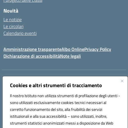
I progetti delle classi
Novità
Le notizie
Le circolari
Calendario eventi
Amministrazione trasparente
Albo Online
Privacy Policy
Dichiarazione di accessibilità
Note legali
Indirizzo:
Via Verga 2, 60128 Ancona
Centralino:
Cookies e altri strumenti di tracciamento
+39 071 89 52 08
Email:
anic82000a@istruzione.it
Posta elettronica certificata (PEC):
anic82000a@pec.istruzione.it
Il nostro Istituto non utilizza strumenti di profilazione degli utenti -
Codice fiscale: 93084540421
sono utilizzati esclusivamente cookies tecnici necessari al
Codice meccanografico:
ANIC82000A
corretto funzionamento del sito, alla fruibilità dei servizi
Codice unico di fatturazione (CUF): UFF6L6
istituzionali e alla sua accessibilità – sono utilizzati, inoltre,
strumenti statistici anonimizzati messi a disposizione da Web