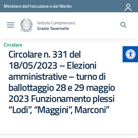
Vai ai contenuti
Vai al menu di navigazione
Vai al footer
Ministero dell'Istruzione e del Merito
Istituto Comprensivo
Grazie Tavernelle
Circolare
Apr
Circolare n. 331 del
18/05/2023 – Elezioni
amministrative – turno di
ballottaggio 28 e 29 maggio
2023 Funzionamento plessi
“Lodi”, “Maggini”, Marconi”