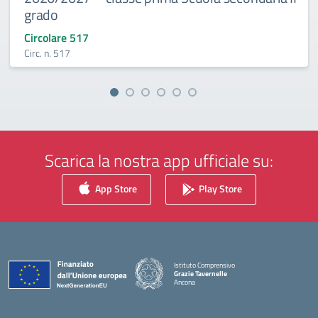
grado
Circolare 517
Circ. n. 517
Scarica la nostra app ufficiale su:
App Store
Play Store
Istituto Comprensivo
Grazie Tavernelle
Ancona
— Visita la pagina iniziale della scuola