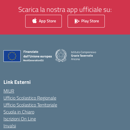
Scarica la nostra app ufficiale su:
App Store
Play Store
Istituto Comprensivo
Grazie Tavernelle
Ancona
— Visita la pagina iniziale della scuola
Link Esterni
MIUR
Ufficio Scolastico Regionale
Ufficio Scolastico Territoriale
Scuola in Chiaro
Iscrizioni On Line
Invalsi