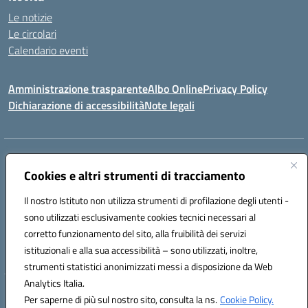
Le notizie
Le circolari
Calendario eventi
Amministrazione trasparente
Albo Online
Privacy Policy
Dichiarazione di accessibilità
Note legali
Indirizzo:
Via Verga 2, 60128 Ancona
Centralino:
Cookies e altri strumenti di tracciamento
+39 071 89 52 08
Email:
anic82000a@istruzione.it
Posta elettronica certificata (PEC):
anic82000a@pec.istruzione.it
Il nostro Istituto non utilizza strumenti di profilazione degli utenti -
Codice fiscale: 93084540421
sono utilizzati esclusivamente cookies tecnici necessari al
Codice meccanografico:
ANIC82000A
corretto funzionamento del sito, alla fruibilità dei servizi
Codice unico di fatturazione (CUF): UFF6L6
istituzionali e alla sua accessibilità – sono utilizzati, inoltre,
strumenti statistici anonimizzati messi a disposizione da Web
Analytics Italia.
Hosting & Powered by 3D Solution S.r.l.
Per saperne di più sul nostro sito, consulta la ns.
Cookie Policy.