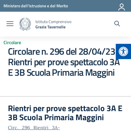
Vai ai contenuti
Vai al menu di navigazione
Vai al footer
Ministero dell'Istruzione e del Merito
Istituto Comprensivo
Grazie Tavernelle
Circolare
Apr
Circolare n. 296 del 28/04/23 –
Rientri per prove spettacolo 3A
E 3B Scuola Primaria Maggini
Rientri per prove spettacolo 3A E
3B Scuola Primaria Maggini
Circ._296_Rientri_3A-