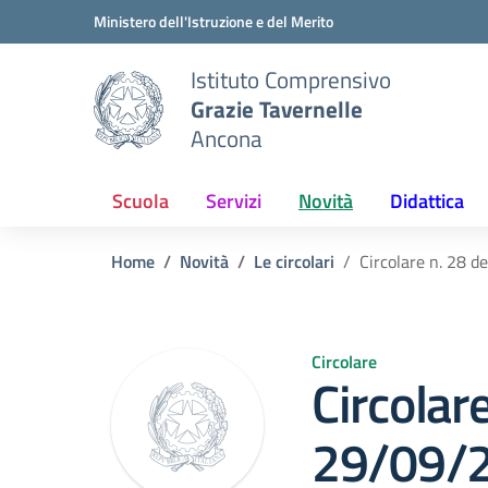
Vai ai contenuti
Vai al menu di navigazione
Vai al footer
Ministero dell'Istruzione e del Merito
Istituto Comprensivo
Grazie Tavernelle
Ancona
Scuola
Servizi
Novità
Didattica
Home
Novità
Le circolari
Circolare n. 28 d
Circolare
Circolare
29/09/