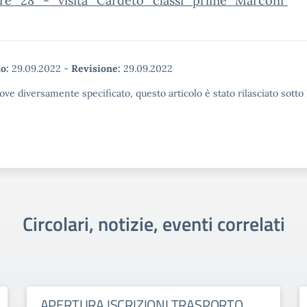
are_28_-_visita_Cardeto_classi_prime “Marconi”
o:
29.09.2022
-
Revisione:
29.09.2022
ove diversamente specificato, questo articolo è stato rilasciato sott
Circolari, notizie, eventi correlati
APERTURA ISCRIZIONI TRASPORTO