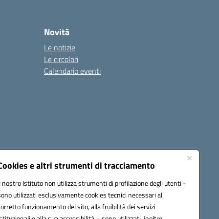
Novità
Le notizie
Le circolari
Calendario eventi
Cookies e altri strumenti di tracciamento
Il nostro Istituto non utilizza strumenti di profilazione degli utenti -
c82000a@pec.istruzione.it
sono utilizzati esclusivamente cookies tecnici necessari al
corretto funzionamento del sito, alla fruibilità dei servizi
istituzionali e alla sua accessibilità – sono utilizzati, inoltre,