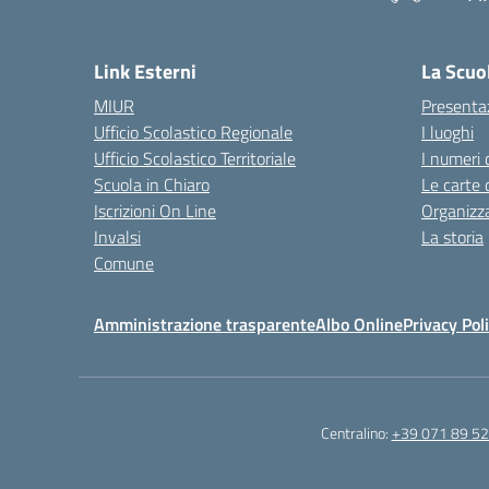
— 
Link Esterni
La Scuo
MIUR
Presenta
Ufficio Scolastico Regionale
I luoghi
Ufficio Scolastico Territoriale
I numeri 
Scuola in Chiaro
Le carte 
Iscrizioni On Line
Organizz
Invalsi
La storia
Comune
Amministrazione trasparente
Albo Online
Privacy Pol
Centralino:
+39 071 89 52