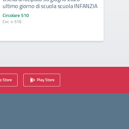
ultimo giorno di scuola scuola INFANZIA
gli e
Circolare 510
Circo
Circ. n. 510
Circ. 
 Store
Play Store