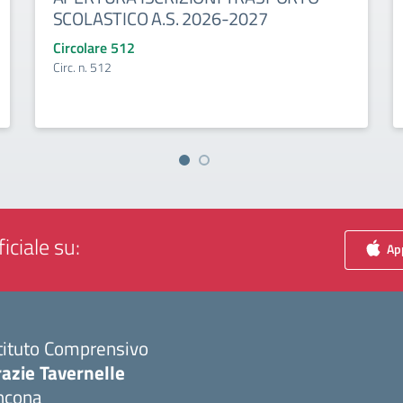
SCOLASTICO A.S. 2026-2027
Circolare 512
Circ. n. 512
iciale su:
App
tituto Comprensivo
azie Tavernelle
ncona