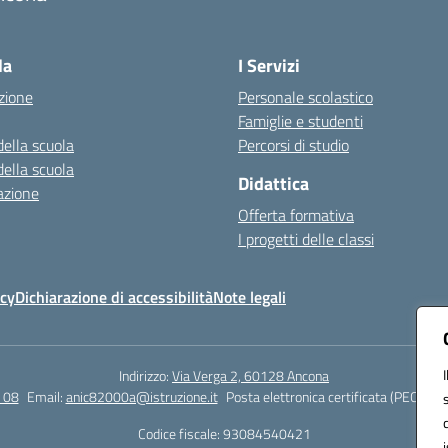
Visita la pagina iniziale della scuola
la
I Servizi
zione
Personale scolastico
Famiglie e studenti
della scuola
Percorsi di studio
della scuola
Didattica
azione
Offerta formativa
I progetti delle classi
icy
Dichiarazione di accessibilità
Note legali
Indirizzo:
Via Verga 2, 60128 Ancona
 08
Email:
anic82000a@istruzione.it
Posta elettronica certificata (PEC):
ani
Codice fiscale: 93084540421