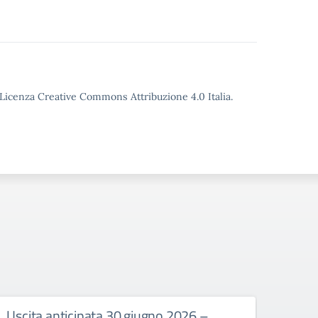
o Licenza Creative Commons Attribuzione 4.0 Italia.
Uscita anticipata 30 giugno 2026 –
Abbi