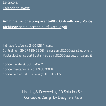
Le circolari
Calendario eventi
Amministrazione trasparente
Albo Online
Privacy Policy
Dichiarazione di accessibilità
Note legali
Indirizzo:
Via Verga 2, 60128 Ancona
Centralino:
+39 071 89 52 08
Email:
anic82000a@istruzione.it
Posta elettronica certificata (PEC):
anic82000a@pec.istruzione.it
Codice fiscale: 93084540421
Codice meccanografico:
ANIC82000A
Codice unico di fatturazione (CUF): UFF6L6
Hosting & Powered by 3D Solution S.r.l.
Concept & Design by Designers Italia