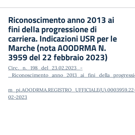
Riconoscimento anno 2013 ai
fini della progressione di
carriera. Indicazioni USR per le
Marche (nota AOODRMA N.
3959 del 22 febbraio 2023)
Circ._n._198_del_23.02.2023_-
_Riconoscimento_anno_2013_ai_fini_della_progressi
m_pi.AOODRMA.REGISTRO_UFFICIALE(U).0003959.22
02-2023