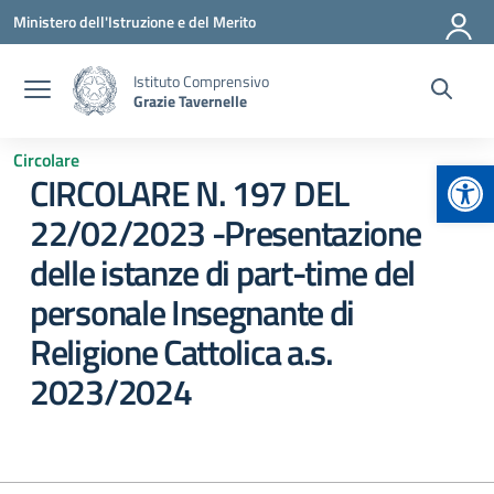
Vai ai contenuti
Vai al menu di navigazione
Vai al footer
Ministero dell'Istruzione e del Merito
Istituto Comprensivo
Grazie Tavernelle
Circolare
Apr
CIRCOLARE N. 197 DEL
22/02/2023 -Presentazione
delle istanze di part-time del
personale Insegnante di
Religione Cattolica a.s.
2023/2024