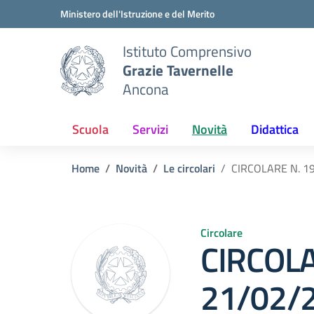
Vai ai contenuti
Vai al menu di navigazione
Vai al footer
Ministero dell'Istruzione e del Merito
Istituto Comprensivo
Grazie Tavernelle
Ancona
Scuola
Servizi
Novità
Didattica
Home
Novità
Le circolari
CIRCOLARE N. 196
Circolare
CIRCOLA
21/02/