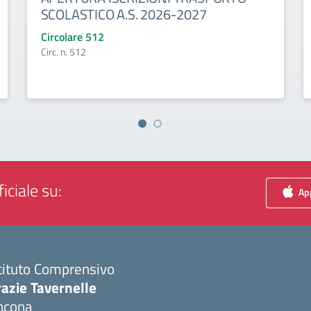
SCOLASTICO A.S. 2026-2027
Circolare 512
Circ. n. 512
iciale su:
App
tituto Comprensivo
azie Tavernelle
ncona