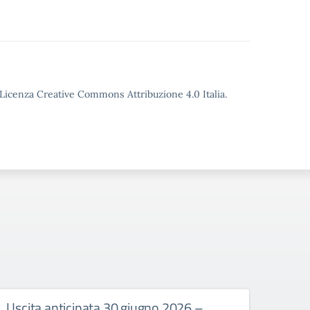
o Licenza Creative Commons Attribuzione 4.0 Italia.
Uscita anticipata 30 giugno 2026 –
Abbi