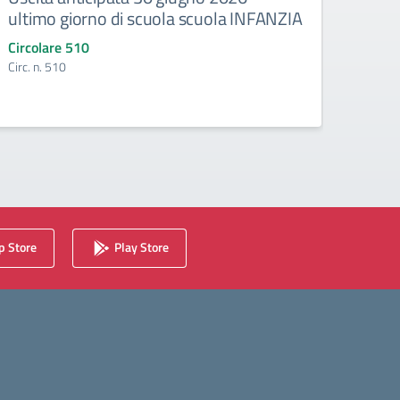
ultimo giorno di scuola scuola INFANZIA
gli e
Circolare 510
Circo
Circ. n. 510
Circ. 
 Store
Play Store