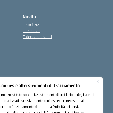
Novità
Le notizie
Le circolari
Calendario eventi
Cookies e altri strumenti di tracciamento
Il nostro Istituto non utilizza strumenti di profilazione degli utenti -
c82000a@pec.istruzione.it
sono utilizzati esclusivamente cookies tecnici necessari al
corretto funzionamento del sito, alla fruibilità dei servizi
istituzionali e alla sua accessibilità – sono utilizzati, inoltre,