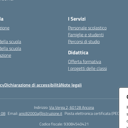
Visita la pagina iniziale della scuola
la
I Servizi
zione
Personale scolastico
Famiglie e studenti
della scuola
Percorsi di studio
della scuola
Didattica
azione
Offerta formativa
I progetti delle classi
icy
Dichiarazione di accessibilità
Note legali
Indirizzo:
Via Verga 2, 60128 Ancona
 08
Email:
anic82000a@istruzione.it
Posta elettronica certificata (PEC):
ani
Codice fiscale: 93084540421