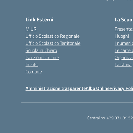
— 
Link Esterni
La Scuo
MIUR
Presenta
Ufficio Scolastico Regionale
I luoghi
Ufficio Scolastico Territoriale
I numeri 
Scuola in Chiaro
Le carte 
Iscrizioni On Line
Organizz
Invalsi
La storia
Comune
Amministrazione trasparente
Albo Online
Privacy Pol
Centralino:
+39 071 89 52