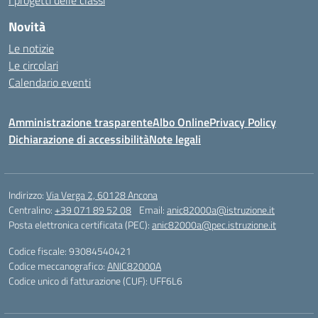
I progetti delle classi
Novità
Le notizie
Le circolari
Calendario eventi
Amministrazione trasparente
Albo Online
Privacy Policy
Dichiarazione di accessibilità
Note legali
Indirizzo:
Via Verga 2, 60128 Ancona
Centralino:
+39 071 89 52 08
Email:
anic82000a@istruzione.it
Posta elettronica certificata (PEC):
anic82000a@pec.istruzione.it
Codice fiscale: 93084540421
Codice meccanografico:
ANIC82000A
Codice unico di fatturazione (CUF): UFF6L6