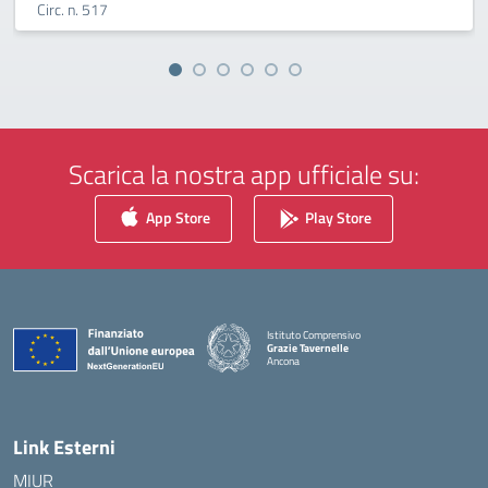
Circ. n. 517
Scarica la nostra app ufficiale su:
App Store
Play Store
Istituto Comprensivo
Grazie Tavernelle
Ancona
— Visita la pagina iniziale della scuola
Link Esterni
MIUR