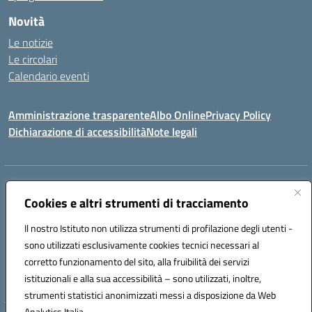
Novità
Le notizie
Le circolari
Calendario eventi
Amministrazione trasparente
Albo Online
Privacy Policy
Dichiarazione di accessibilità
Note legali
Indirizzo:
Via Verga 2, 60128 Ancona
Centralino:
Cookies e altri strumenti di tracciamento
+39 071 89 52 08
Email:
anic82000a@istruzione.it
Posta elettronica certificata (PEC):
anic82000a@pec.istruzione.it
Il nostro Istituto non utilizza strumenti di profilazione degli utenti -
Codice fiscale: 93084540421
sono utilizzati esclusivamente cookies tecnici necessari al
Codice meccanografico:
ANIC82000A
corretto funzionamento del sito, alla fruibilità dei servizi
Codice unico di fatturazione (CUF): UFF6L6
istituzionali e alla sua accessibilità – sono utilizzati, inoltre,
strumenti statistici anonimizzati messi a disposizione da Web
Analytics Italia.