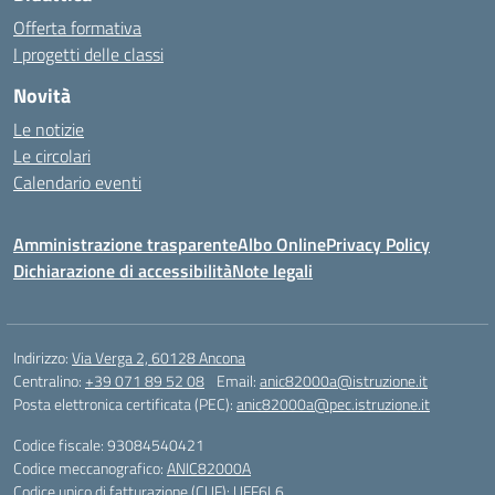
Offerta formativa
I progetti delle classi
Novità
Le notizie
Le circolari
Calendario eventi
Amministrazione trasparente
Albo Online
Privacy Policy
Dichiarazione di accessibilità
Note legali
Indirizzo:
Via Verga 2, 60128 Ancona
Centralino:
+39 071 89 52 08
Email:
anic82000a@istruzione.it
Posta elettronica certificata (PEC):
anic82000a@pec.istruzione.it
Codice fiscale: 93084540421
Codice meccanografico:
ANIC82000A
Codice unico di fatturazione (CUF): UFF6L6