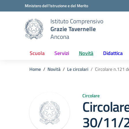
Vai ai contenuti
Vai al menu di navigazione
Vai al footer
Ministero dell'Istruzione e del Merito
Istituto Comprensivo
Grazie Tavernelle
Ancona
Scuola
Servizi
Novità
Didattica
Home
Novità
Le circolari
Circolare n.121 
Circolare
Circolar
30/11/2