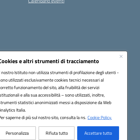
Calendario eventi
Cookies e altri strumenti di tracciamento
Il nostro Istituto non utilizza strumenti di profilazione degli utenti -
c82000a@pec.istruzione.it
sono utilizzati esclusivamente cookies tecnici necessari al
corretto funzionamento del sito, alla fruibilità dei servizi
istituzionali e alla sua accessibilità – sono utilizzati, inoltre,
strumenti statistici anonimizzati messi a disposizione da Web
Analytics Italia.
Per saperne di più sul nostro sito, consulta la ns.
Cookie Policy.
Personalizza
Rifiuta tutto
Accettare tutto