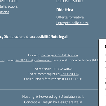
della scuola
Percorsi di studio
della scuola
Didattica
azione
Offerta formativa
I progetti delle classi
icy
Dichiarazione di accessibilità
Note legali
Indirizzo:
Via Verga 2, 60128 Ancona
 08
Email:
anic82000a@istruzione.it
Posta elettronica certificata (PEC):
ani
Codice fiscale: 93084540421
Codice meccanografico:
ANIC82000A
Codice unico di fatturazione (CUF): UFF6L6
Hosting & Powered by 3D Solution S.r.l.
Concept & Design by Designers Italia