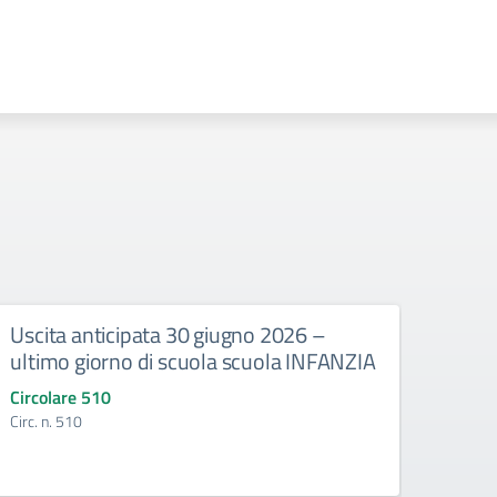
Uscita anticipata 30 giugno 2026 –
Abbi
ultimo giorno di scuola scuola INFANZIA
gli e
Circolare 510
Circo
Circ. n. 510
Circ. 