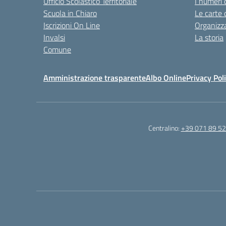
Ufficio Scolastico Territoriale
I numeri 
Scuola in Chiaro
Le carte 
Iscrizioni On Line
Organizz
Invalsi
La storia
Comune
Amministrazione trasparente
Albo Online
Privacy Pol
Centralino:
+39 071 89 52