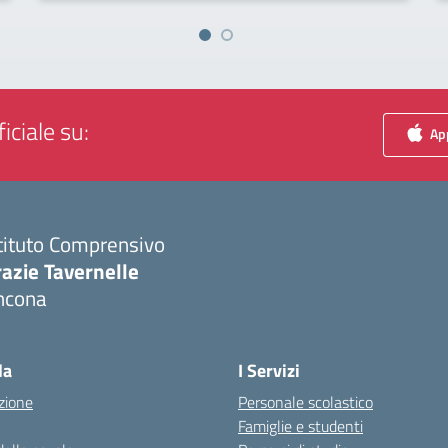
iciale su:
App
tituto Comprensivo
azie Tavernelle
ncona
Visita la pagina iniziale della scuola
la
I Servizi
zione
Personale scolastico
Famiglie e studenti