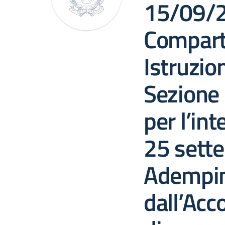
15/09/
Compart
Istruzio
Sezione 
per l’int
25 sett
Adempim
dall’Acc