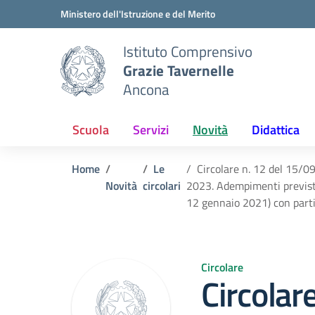
Vai ai contenuti
Vai al menu di navigazione
Vai al footer
Ministero dell'Istruzione e del Merito
Istituto Comprensivo
Grazie Tavernelle
Ancona
Scuola
Servizi
Novità
Didattica
Home
Le
Circolare n. 12 del 15/0
Novità
circolari
2023. Adempimenti previsti 
12 gennaio 2021) con partic
Circolare
Circolare