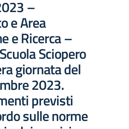
2023 –
o e Area
ne e Ricerca –
Scuola Sciopero
era giornata del
embre 2023.
enti previsti
ordo sulle norme