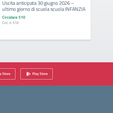
Uscita anticipata 30 giugno 2026 –
Abbi
ultimo giorno di scuola scuola INFANZIA
gli e
Circolare 510
Circo
Circ. n. 510
Circ. 
 Store
Play Store