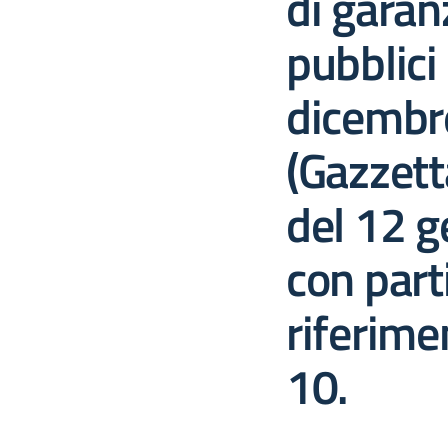
di garanz
pubblici
dicembr
(Gazzetta
del 12 
con part
riferimen
10.