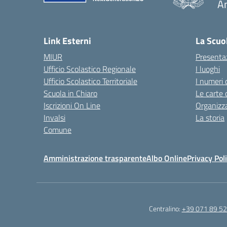
A
— 
Link Esterni
La Scuo
MIUR
Presenta
Ufficio Scolastico Regionale
I luoghi
Ufficio Scolastico Territoriale
I numeri 
Scuola in Chiaro
Le carte 
Iscrizioni On Line
Organizz
Invalsi
La storia
Comune
Amministrazione trasparente
Albo Online
Privacy Pol
Centralino:
+39 071 89 52