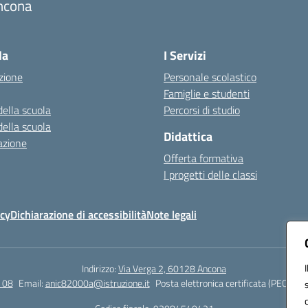
ncona
Visita la pagina iniziale della scuola
la
I Servizi
zione
Personale scolastico
Famiglie e studenti
della scuola
Percorsi di studio
della scuola
Didattica
azione
Offerta formativa
I progetti delle classi
icy
Dichiarazione di accessibilità
Note legali
Indirizzo:
Via Verga 2, 60128 Ancona
 08
Email:
anic82000a@istruzione.it
Posta elettronica certificata (PEC):
ani