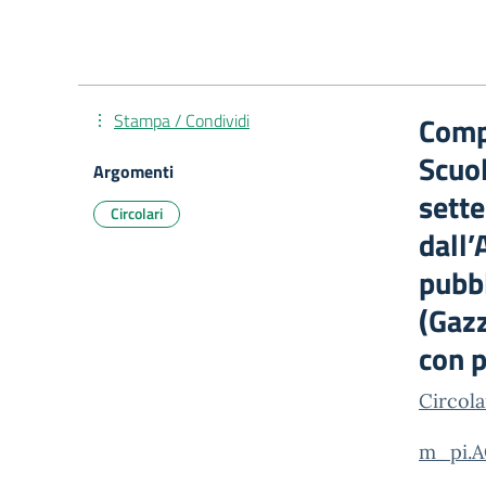
Stampa / Condividi
Compa
Scuol
Argomenti
sett
Circolari
dall’
pubbl
(Gazz
con p
Circol
m_pi.A