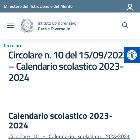
Vai ai contenuti
Vai al menu di navigazione
Vai al footer
Ministero dell'Istruzione e del Merito
Istituto Comprensivo
Grazie Tavernelle
Circolare
Apr
Circolare n. 10 del 15/09/2023
– Calendario scolastico 2023-
2024
Calendario scolastico 2023-
2024
Circolare_10_-_Calendario_scolastico_2023-2024