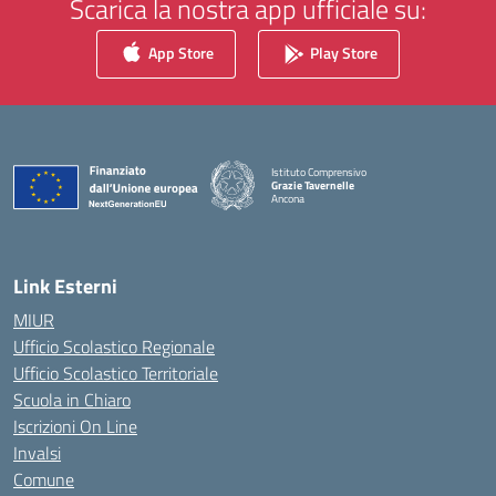
Scarica la nostra app ufficiale su:
App Store
Play Store
Istituto Comprensivo
Grazie Tavernelle
Ancona
— Visita la pagina iniziale della scuola
Link Esterni
MIUR
Ufficio Scolastico Regionale
Ufficio Scolastico Territoriale
Scuola in Chiaro
Iscrizioni On Line
Invalsi
Comune