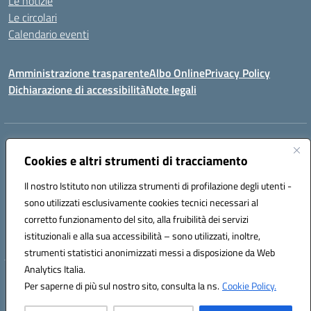
Le notizie
Le circolari
Calendario eventi
Amministrazione trasparente
Albo Online
Privacy Policy
Dichiarazione di accessibilità
Note legali
Indirizzo:
Via Verga 2, 60128 Ancona
Centralino:
Cookies e altri strumenti di tracciamento
+39 071 89 52 08
Email:
anic82000a@istruzione.it
Posta elettronica certificata (PEC):
anic82000a@pec.istruzione.it
Il nostro Istituto non utilizza strumenti di profilazione degli utenti -
Codice fiscale: 93084540421
sono utilizzati esclusivamente cookies tecnici necessari al
Codice meccanografico:
ANIC82000A
corretto funzionamento del sito, alla fruibilità dei servizi
Codice unico di fatturazione (CUF): UFF6L6
istituzionali e alla sua accessibilità – sono utilizzati, inoltre,
strumenti statistici anonimizzati messi a disposizione da Web
Analytics Italia.
Hosting & Powered by 3D Solution S.r.l.
Per saperne di più sul nostro sito, consulta la ns.
Cookie Policy.
Concept & Design by Designers Italia