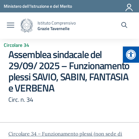
Vai ai contenuti
Vai al menu di navigazione
Vai al footer
Ministero dell'Istruzione e del Merito
Istituto Comprensivo
Grazie Tavernelle
Circolare 34
Apr
Assemblea sindacale del
29/09/ 2025 – Funzionamento
plessi SAVIO, SABIN, FANTASIA
e VERBENA
Circ. n. 34
Circolare 34 – Funzionamento plessi (non sede di