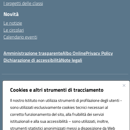
I progetti delle classi
Novità
Le notizie
Le circolari
Calendario eventi
Amministrazione trasparente
Albo Online
Privacy Policy
Dichiarazione di accessibilità
Note legali
Indirizzo:
Via Verga 2, 60128 Ancona
Centralino:
Cookies e altri strumenti di tracciamento
+39 071 89 52 08
Email:
anic82000a@istruzione.it
Posta elettronica certificata (PEC):
anic82000a@pec.istruzione.it
Il nostro Istituto non utilizza strumenti di profilazione degli utenti -
Codice fiscale: 93084540421
sono utilizzati esclusivamente cookies tecnici necessari al
Codice meccanografico:
ANIC82000A
corretto funzionamento del sito, alla fruibilità dei servizi
Codice unico di fatturazione (CUF): UFF6L6
istituzionali e alla sua accessibilità – sono utilizzati, inoltre,
strumenti statistici anonimizzati messi a disposizione da Web