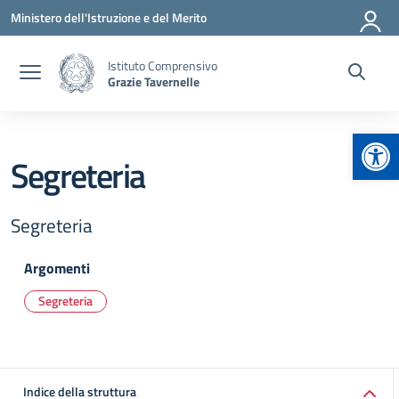
Vai ai contenuti
Vai al menu di navigazione
Vai al footer
Ministero dell'Istruzione e del Merito
Istituto Comprensivo
Grazie Tavernelle
Apr
Segreteria
Segreteria
Argomenti
Segreteria
Indice della struttura