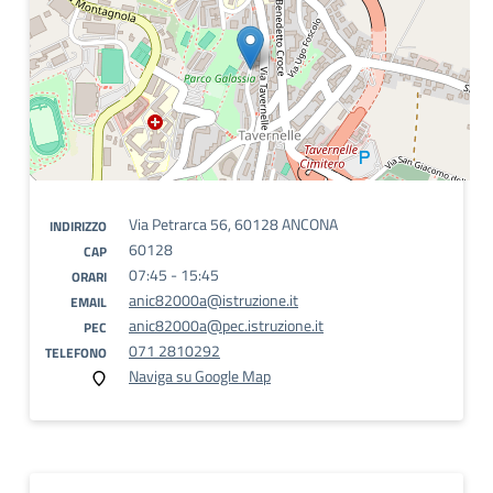
Via Petrarca 56, 60128 ANCONA
INDIRIZZO
60128
CAP
07:45 - 15:45
ORARI
anic82000a@istruzione.it
EMAIL
anic82000a@pec.istruzione.it
PEC
071 2810292
TELEFONO
Naviga su Google Map