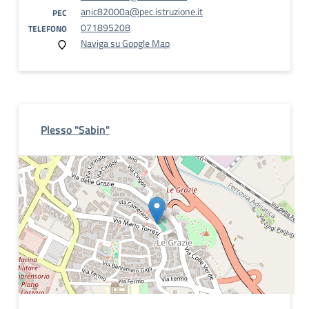
anic82000a@pec.istruzione.it
PEC
071895208
TELEFONO
Naviga su Google Map
Plesso "Sabin"