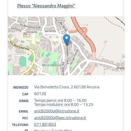
Plesso “Alessandro Maggini”
Via Benedetto Croce, 2 60128 Ancona
INDIRIZZO
60128
CAP
Tempo pieno: ore 8.00 – 16.00
ORARI
Tempo modulare: ore 8.00 – 13.25
anic82000a@istruzione.it
EMAIL
anic82000a@pec.istruzione.it
PEC
071 891853
TELEFONO
Naviga su Google Map