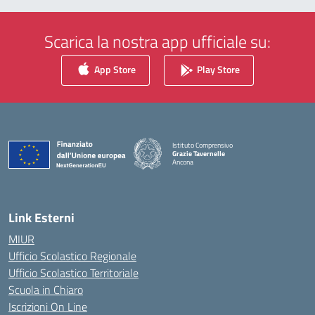
Scarica la nostra app ufficiale su:
App Store
Play Store
Istituto Comprensivo
Grazie Tavernelle
Ancona
— Visita la pagina iniziale della scuola
Link Esterni
MIUR
Ufficio Scolastico Regionale
Ufficio Scolastico Territoriale
Scuola in Chiaro
Iscrizioni On Line