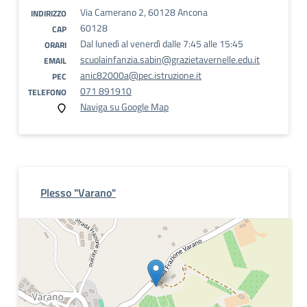
Via Camerano 2, 60128 Ancona
INDIRIZZO
60128
CAP
Dal lunedì al venerdì dalle 7:45 alle 15:45
ORARI
scuolainfanzia.sabin@grazietavernelle.edu.it
EMAIL
anic82000a@pec.istruzione.it
PEC
071 891910
TELEFONO
Naviga su Google Map
Plesso "Varano"