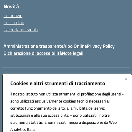
Novità
Le notizie
Le circolari
Calendario eventi
Amministrazione trasparente
Albo Online
Privacy Policy
Dichiarazione di accessibilità
Note legali
Indirizzo:
Via Verga 2, 60128 Ancona
Centralino:
Cookies e altri strumenti di tracciamento
+39 071 89 52 08
Email:
anic82000a@istruzione.it
Posta elettronica certificata (PEC):
anic82000a@pec.istruzione.it
Il nostro Istituto non utilizza strumenti di profilazione degli utenti -
Codice fiscale: 93084540421
sono utilizzati esclusivamente cookies tecnici necessari al
Codice meccanografico:
ANIC82000A
corretto funzionamento del sito, alla fruibilità dei servizi
Codice unico di fatturazione (CUF): UFF6L6
istituzionali e alla sua accessibilità – sono utilizzati, inoltre,
strumenti statistici anonimizzati messi a disposizione da Web
Analytics Italia.