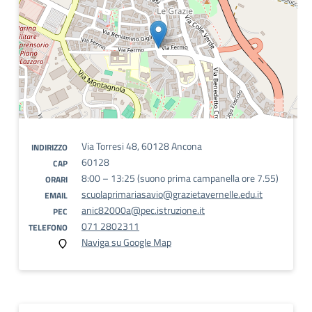
Via Torresi 48, 60128 Ancona
INDIRIZZO
60128
CAP
8:00 – 13:25 (suono prima campanella ore 7.55)
ORARI
scuolaprimariasavio@grazietavernelle.edu.it
EMAIL
anic82000a@pec.istruzione.it
PEC
071 2802311
TELEFONO
Naviga su Google Map