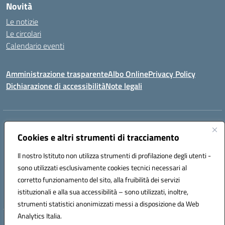
Novità
Le notizie
Le circolari
Calendario eventi
Amministrazione trasparente
Albo Online
Privacy Policy
Dichiarazione di accessibilità
Note legali
Indirizzo:
Via Verga 2, 60128 Ancona
Centralino:
Cookies e altri strumenti di tracciamento
+39 071 89 52 08
Email:
anic82000a@istruzione.it
Posta elettronica certificata (PEC):
anic82000a@pec.istruzione.it
Il nostro Istituto non utilizza strumenti di profilazione degli utenti -
Codice fiscale: 93084540421
sono utilizzati esclusivamente cookies tecnici necessari al
Codice meccanografico:
ANIC82000A
corretto funzionamento del sito, alla fruibilità dei servizi
Codice unico di fatturazione (CUF): UFF6L6
istituzionali e alla sua accessibilità – sono utilizzati, inoltre,
strumenti statistici anonimizzati messi a disposizione da Web
Analytics Italia.
Hosting & Powered by 3D Solution S.r.l.