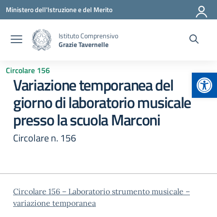
Vai ai contenuti
Vai al menu di navigazione
Vai al footer
Ministero dell'Istruzione e del Merito
Istituto Comprensivo
Grazie Tavernelle
Circolare 156
Apr
Variazione temporanea del
giorno di laboratorio musicale
presso la scuola Marconi
Circolare n. 156
Circolare 156 – Laboratorio strumento musicale –
variazione temporanea