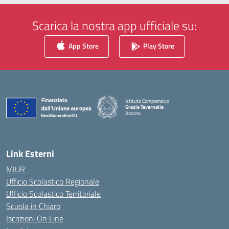
Scarica la nostra app ufficiale su:
App Store
Play Store
Istituto Comprensivo
Grazie Tavernelle
Ancona
— Visita la pagina iniziale della scuola
Link Esterni
MIUR
Ufficio Scolastico Regionale
Ufficio Scolastico Territoriale
Scuola in Chiaro
Iscrizioni On Line