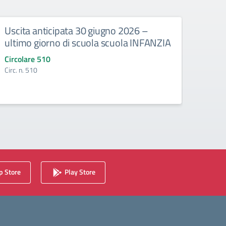
Uscita anticipata 30 giugno 2026 –
Abbi
ultimo giorno di scuola scuola INFANZIA
gli e
Circolare 510
Circo
Circ. n. 510
Circ. 
 Store
Play Store