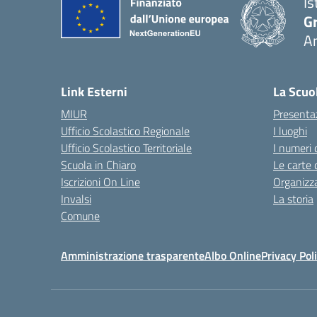
Is
Gr
A
— 
Link Esterni
La Scuo
MIUR
Presenta
Ufficio Scolastico Regionale
I luoghi
Ufficio Scolastico Territoriale
I numeri 
Scuola in Chiaro
Le carte 
Iscrizioni On Line
Organizz
Invalsi
La storia
Comune
Amministrazione trasparente
Albo Online
Privacy Pol