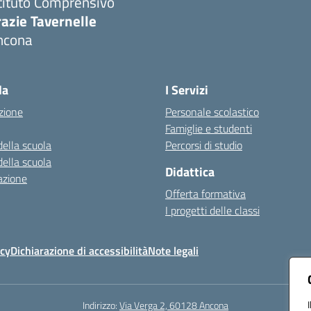
tituto Comprensivo
azie Tavernelle
ncona
Visita la pagina iniziale della scuola
la
I Servizi
zione
Personale scolastico
Famiglie e studenti
della scuola
Percorsi di studio
della scuola
Didattica
azione
Offerta formativa
I progetti delle classi
icy
Dichiarazione di accessibilità
Note legali
Indirizzo:
Via Verga 2, 60128 Ancona