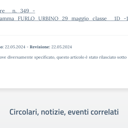
are__n._349_-
ramma_FURLO_URBINO_29_maggio_classe__1D_-
o:
22.05.2024
-
Revisione:
22.05.2024
ove diversamente specificato, questo articolo è stato rilasciato sott
Circolari, notizie, eventi correlati