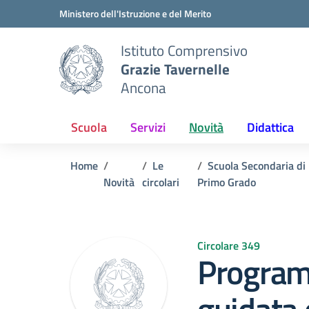
Vai ai contenuti
Vai al menu di navigazione
Vai al footer
Ministero dell'Istruzione e del Merito
Istituto Comprensivo
Grazie Tavernelle
Ancona
Scuola
Servizi
Novità
Didattica
Home
Le
Scuola Secondaria di
Novità
circolari
Primo Grado
Circolare 349
Program