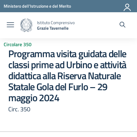
Vai ai contenuti
Vai al menu di navigazione
Vai al footer
Ministero dell'Istruzione e del Merito
Istituto Comprensivo
Grazie Tavernelle
Circolare 350
Programma visita guidata delle
classi prime ad Urbino e attività
didattica alla Riserva Naturale
Statale Gola del Furlo – 29
maggio 2024
Circ. 350