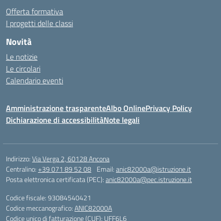
Offerta formativa
I progetti delle classi
Novità
Le notizie
Le circolari
Calendario eventi
Amministrazione trasparente
Albo Online
Privacy Policy
Dichiarazione di accessibilità
Note legali
Indirizzo:
Via Verga 2, 60128 Ancona
Centralino:
+39 071 89 52 08
Email:
anic82000a@istruzione.it
Posta elettronica certificata (PEC):
anic82000a@pec.istruzione.it
Codice fiscale: 93084540421
Codice meccanografico:
ANIC82000A
Codice unico di fatturazione (CUF): UFF6L6