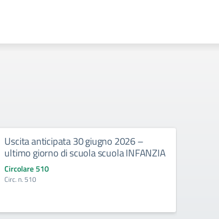
Uscita anticipata 30 giugno 2026 –
Abbi
ultimo giorno di scuola scuola INFANZIA
gli e
Circolare 510
Circo
Circ. n. 510
Circ. 