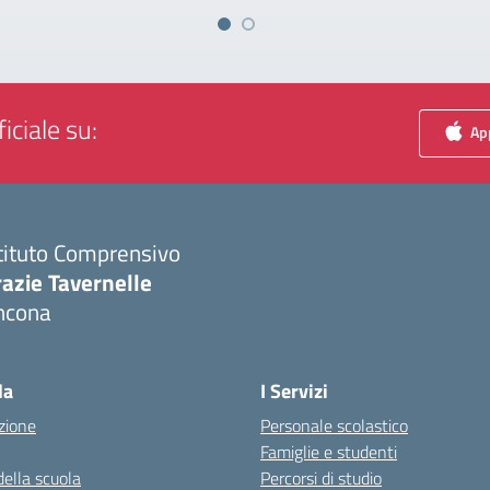
iciale su:
App
tituto Comprensivo
azie Tavernelle
ncona
Visita la pagina iniziale della scuola
la
I Servizi
zione
Personale scolastico
Famiglie e studenti
della scuola
Percorsi di studio