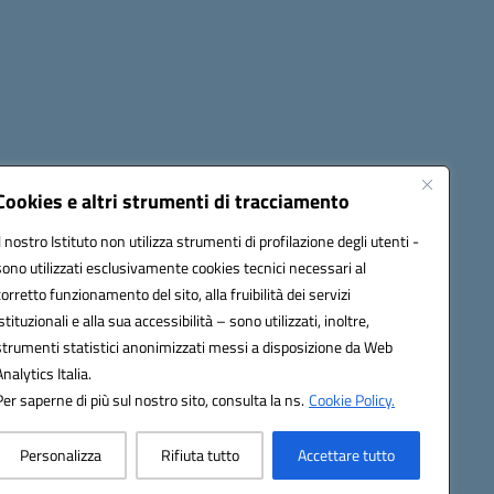
Cookies e altri strumenti di tracciamento
Il nostro Istituto non utilizza strumenti di profilazione degli utenti -
c82000a@pec.istruzione.it
sono utilizzati esclusivamente cookies tecnici necessari al
corretto funzionamento del sito, alla fruibilità dei servizi
istituzionali e alla sua accessibilità – sono utilizzati, inoltre,
strumenti statistici anonimizzati messi a disposizione da Web
Analytics Italia.
Per saperne di più sul nostro sito, consulta la ns.
Cookie Policy.
Personalizza
Rifiuta tutto
Accettare tutto