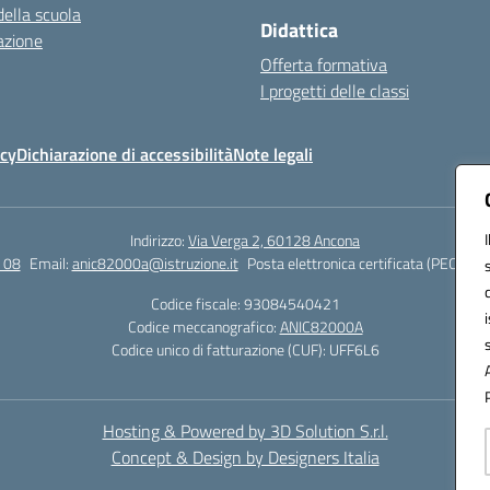
della scuola
Didattica
azione
Offerta formativa
I progetti delle classi
icy
Dichiarazione di accessibilità
Note legali
Indirizzo:
Via Verga 2, 60128 Ancona
 08
Email:
anic82000a@istruzione.it
Posta elettronica certificata (PEC):
ani
Codice fiscale: 93084540421
Codice meccanografico:
ANIC82000A
Codice unico di fatturazione (CUF): UFF6L6
Hosting & Powered by 3D Solution S.r.l.
Concept & Design by Designers Italia