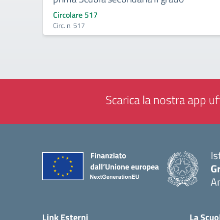
Circolare 517
Circ. n. 517
Scarica la nostra app uff
Is
Gr
A
— 
Link Esterni
La Scuo