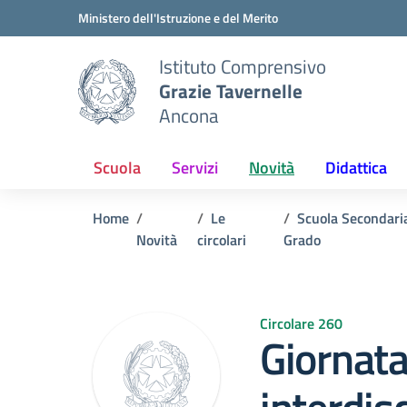
Vai ai contenuti
Vai al menu di navigazione
Vai al footer
Ministero dell'Istruzione e del Merito
Istituto Comprensivo
Grazie Tavernelle
Ancona
Scuola
Servizi
Novità
Didattica
Home
Le
Scuola Secondari
Novità
circolari
Grado
Circolare 260
Giornata