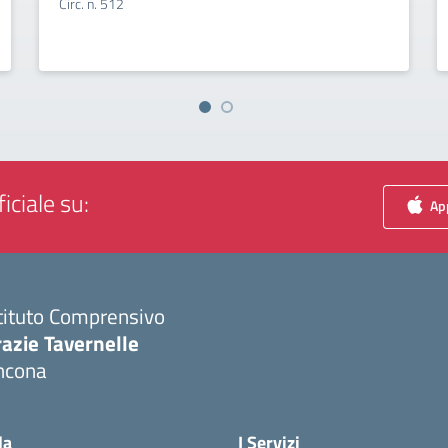
Circ. n. 512
iciale su:
App
tituto Comprensivo
azie Tavernelle
ncona
Visita la pagina iniziale della scuola
la
I Servizi