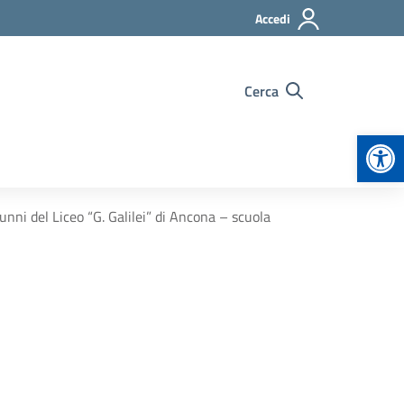
Accedi
Cerca
Apr
lunni del Liceo “G. Galilei” di Ancona – scuola