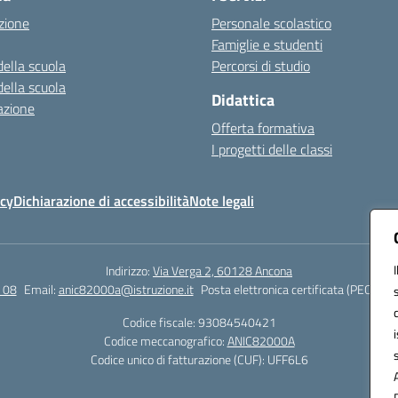
zione
Personale scolastico
Famiglie e studenti
della scuola
Percorsi di studio
della scuola
Didattica
azione
Offerta formativa
I progetti delle classi
icy
Dichiarazione di accessibilità
Note legali
Indirizzo:
Via Verga 2, 60128 Ancona
 08
Email:
anic82000a@istruzione.it
Posta elettronica certificata (PEC):
ani
Codice fiscale: 93084540421
Codice meccanografico:
ANIC82000A
Codice unico di fatturazione (CUF): UFF6L6