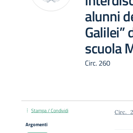
interdisc
alunni d
Galilei”
scuola 
Circ. 260
Stampa / Condividi
Circ._
Argomenti