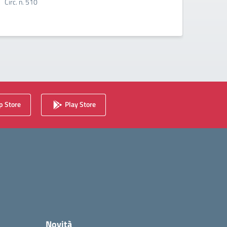
Circ. n. 510
Circ. 
 Store
Play Store
Novità