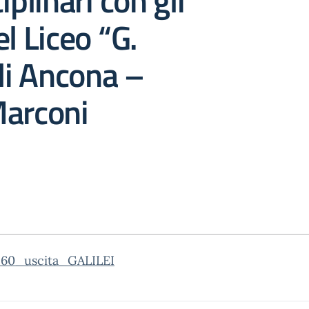
iplinari con gli
el Liceo “G.
 di Ancona –
Marconi
260_uscita_GALILEI