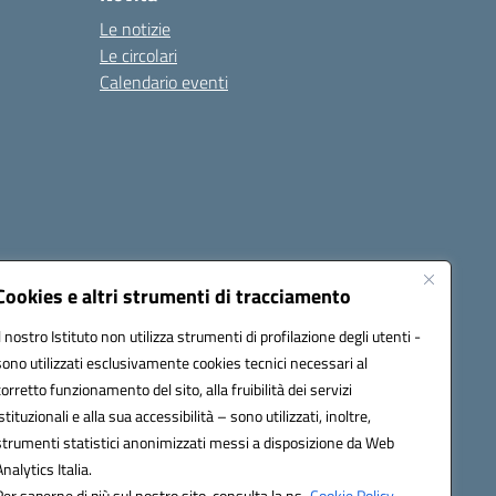
Le notizie
Le circolari
Calendario eventi
Cookies e altri strumenti di tracciamento
Il nostro Istituto non utilizza strumenti di profilazione degli utenti -
c82000a@pec.istruzione.it
sono utilizzati esclusivamente cookies tecnici necessari al
corretto funzionamento del sito, alla fruibilità dei servizi
istituzionali e alla sua accessibilità – sono utilizzati, inoltre,
strumenti statistici anonimizzati messi a disposizione da Web
Analytics Italia.
Per saperne di più sul nostro sito, consulta la ns.
Cookie Policy.