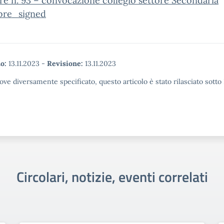
re n. 93 – convocazione collegio settore Secondaria
re_signed
o:
13.11.2023
-
Revisione:
13.11.2023
ove diversamente specificato, questo articolo è stato rilasciato sott
Circolari, notizie, eventi correlati