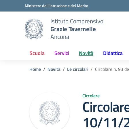
Vai ai contenuti
Vai al menu di navigazione
Vai al footer
Ministero dell'Istruzione e del Merito
Istituto Comprensivo
Grazie Tavernelle
Ancona
Scuola
Servizi
Novità
Didattica
Home
Novità
Le circolari
Circolare n. 93 
Circolare
Circolare
10/11/