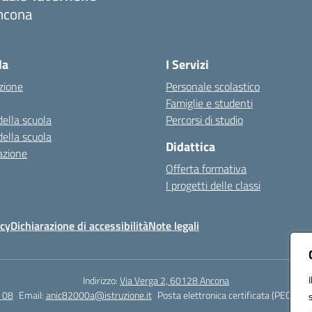
ncona
Visita la pagina iniziale della scuola
la
I Servizi
zione
Personale scolastico
Famiglie e studenti
della scuola
Percorsi di studio
della scuola
Didattica
azione
Offerta formativa
I progetti delle classi
icy
Dichiarazione di accessibilità
Note legali
Indirizzo:
Via Verga 2, 60128 Ancona
 08
Email:
anic82000a@istruzione.it
Posta elettronica certificata (PEC):
ani