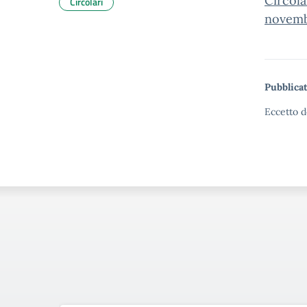
Circola
Circolari
novemb
Pubblicat
Eccetto d