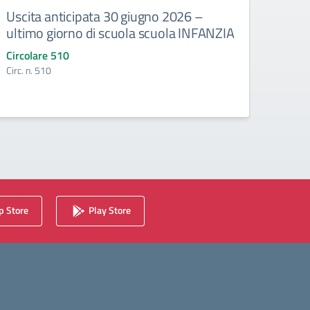
Uscita anticipata 30 giugno 2026 –
Abbi
ultimo giorno di scuola scuola INFANZIA
gli e
Circolare 510
Circo
Circ. n. 510
Circ. 
 Store
Play Store