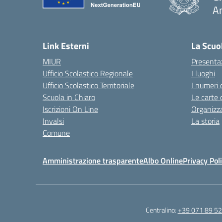
A
— 
Link Esterni
La Scuo
MIUR
Presenta
Ufficio Scolastico Regionale
I luoghi
Ufficio Scolastico Territoriale
I numeri 
Scuola in Chiaro
Le carte 
Iscrizioni On Line
Organizz
Invalsi
La storia
Comune
Amministrazione trasparente
Albo Online
Privacy Pol
Centralino:
+39 071 89 52