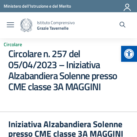
Vai ai contenuti
Vai al menu di navigazione
Vai al footer
Ministero dell'Istruzione e del Merito
Istituto Comprensivo
Grazie Tavernelle
Circolare
Apr
Circolare n. 257 del
05/04/2023 – Iniziativa
Alzabandiera Solenne presso
CME classe 3A MAGGINI
Iniziativa Alzabandiera Solenne
presso CME classe 3A MAGGINI