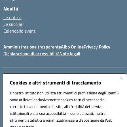
Novità
Le notizie
Le circolari
Calendario eventi
Amministrazione trasparente
Albo Online
Privacy Policy
Dichiarazione di accessibilità
Note legali
Indirizzo:
Via Verga 2, 60128 Ancona
Centralino:
Cookies e altri strumenti di tracciamento
+39 071 89 52 08
Email:
anic82000a@istruzione.it
Posta elettronica certificata (PEC):
anic82000a@pec.istruzione.it
Il nostro Istituto non utilizza strumenti di profilazione degli utenti -
Codice fiscale: 93084540421
sono utilizzati esclusivamente cookies tecnici necessari al
Codice meccanografico:
ANIC82000A
corretto funzionamento del sito, alla fruibilità dei servizi
Codice unico di fatturazione (CUF): UFF6L6
istituzionali e alla sua accessibilità – sono utilizzati, inoltre,
strumenti statistici anonimizzati messi a disposizione da Web
Analytics Italia.