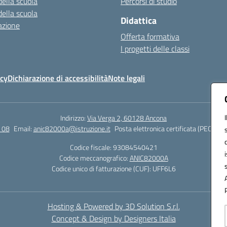
della scuola
Percorsi di studio
della scuola
Didattica
azione
Offerta formativa
I progetti delle classi
icy
Dichiarazione di accessibilità
Note legali
Indirizzo:
Via Verga 2, 60128 Ancona
 08
Email:
anic82000a@istruzione.it
Posta elettronica certificata (PEC):
ani
Codice fiscale: 93084540421
Codice meccanografico:
ANIC82000A
Codice unico di fatturazione (CUF): UFF6L6
Hosting & Powered by 3D Solution S.r.l.
Concept & Design by Designers Italia