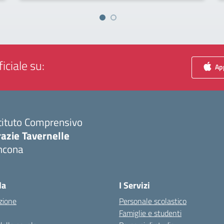
iciale su:
App
tituto Comprensivo
azie Tavernelle
ncona
Visita la pagina iniziale della scuola
la
I Servizi
zione
Personale scolastico
Famiglie e studenti