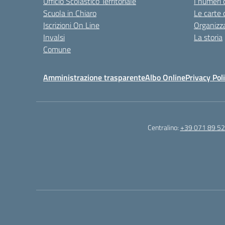
Ufficio Scolastico Territoriale
I numeri 
Scuola in Chiaro
Le carte 
Iscrizioni On Line
Organizz
Invalsi
La storia
Comune
Amministrazione trasparente
Albo Online
Privacy Pol
Centralino:
+39 071 89 52