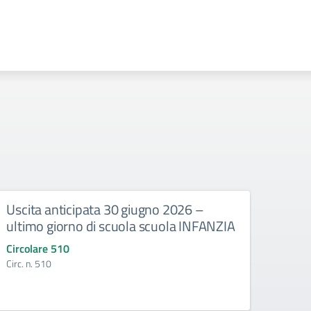
Uscita anticipata 30 giugno 2026 –
Abbi
ultimo giorno di scuola scuola INFANZIA
gli e
Circolare 510
Circo
Circ. n. 510
Circ. 