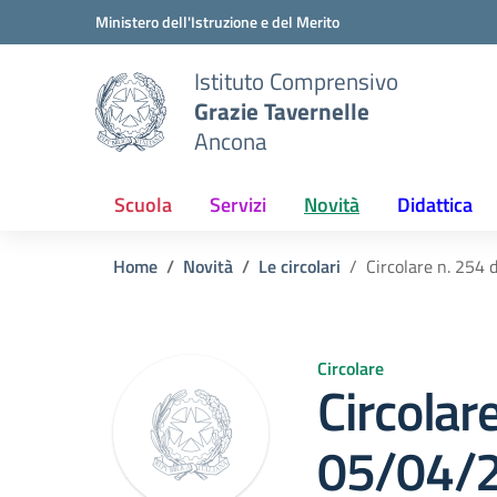
Vai ai contenuti
Vai al menu di navigazione
Vai al footer
Ministero dell'Istruzione e del Merito
Istituto Comprensivo
Grazie Tavernelle
Ancona
Scuola
Servizi
Novità
Didattica
Home
Novità
Le circolari
Circolare n. 25
Circolare
Circolar
05/04/