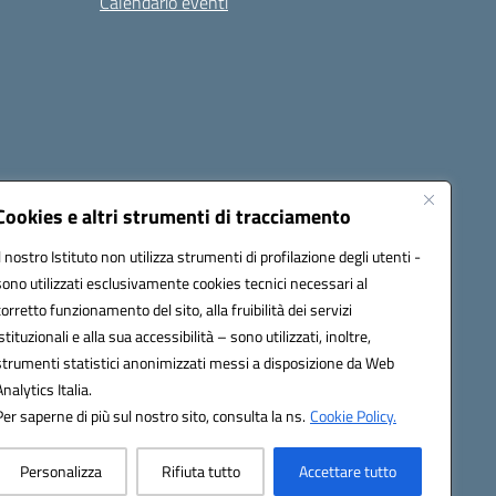
Calendario eventi
Cookies e altri strumenti di tracciamento
Il nostro Istituto non utilizza strumenti di profilazione degli utenti -
c82000a@pec.istruzione.it
sono utilizzati esclusivamente cookies tecnici necessari al
corretto funzionamento del sito, alla fruibilità dei servizi
istituzionali e alla sua accessibilità – sono utilizzati, inoltre,
strumenti statistici anonimizzati messi a disposizione da Web
Analytics Italia.
Per saperne di più sul nostro sito, consulta la ns.
Cookie Policy.
Personalizza
Rifiuta tutto
Accettare tutto