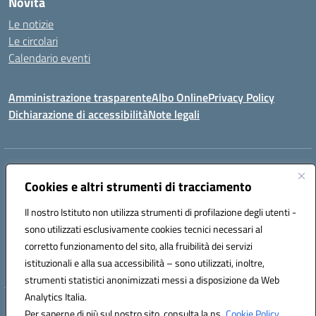
Novità
Le notizie
Le circolari
Calendario eventi
Amministrazione trasparente
Albo Online
Privacy Policy
Dichiarazione di accessibilità
Note legali
Indirizzo:
Via Verga 2, 60128 Ancona
Centralino:
Cookies e altri strumenti di tracciamento
+39 071 89 52 08
Email:
anic82000a@istruzione.it
Posta elettronica certificata (PEC):
anic82000a@pec.istruzione.it
Il nostro Istituto non utilizza strumenti di profilazione degli utenti -
Codice fiscale: 93084540421
sono utilizzati esclusivamente cookies tecnici necessari al
Codice meccanografico:
ANIC82000A
corretto funzionamento del sito, alla fruibilità dei servizi
Codice unico di fatturazione (CUF): UFF6L6
istituzionali e alla sua accessibilità – sono utilizzati, inoltre,
strumenti statistici anonimizzati messi a disposizione da Web
Analytics Italia.
Hosting & Powered by 3D Solution S.r.l.
Per saperne di più sul nostro sito, consulta la ns.
Cookie Policy.