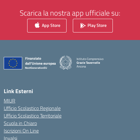
Scarica la nostra app ufficiale su:
App Store
Play Store
Istituto Comprensivo
Grazie Tavernelle
Ancona
— Visita la pagina iniziale della scuola
Link Esterni
MIUR
Ufficio Scolastico Regionale
Ufficio Scolastico Territoriale
Scuola in Chiaro
Iscrizioni On Line
Invalsi