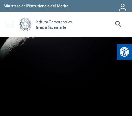
Vai ai contenuti
Vai al menu di navigazione
Vai al footer
Ministero dell'Istruzione e del Merito
Istituto Comprensivo
Grazie Tavernelle
Apr