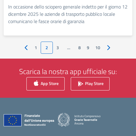
In occasione dello sciopero generale indetto per il giorno 12
dicembre 2025 le aziende di trasporto pubblico locale
comunicano le fasce orarie di garanzia
1
2
3
…
8
9
10
Pagina precedente
Pagina success
Scarica la nostra app ufficiale su:
App Store
Play Store
Istituto Comprensivo
Grazie Tavernelle
Ancona
— Visita la pagina iniziale della scuola