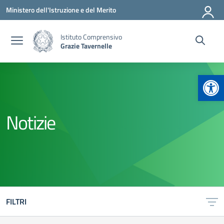
Vai ai contenuti
Vai al menu di navigazione
Vai al footer
Ministero dell'Istruzione e del Merito
Istituto Comprensivo
Grazie Tavernelle
Apr
Notizie
FILTRI