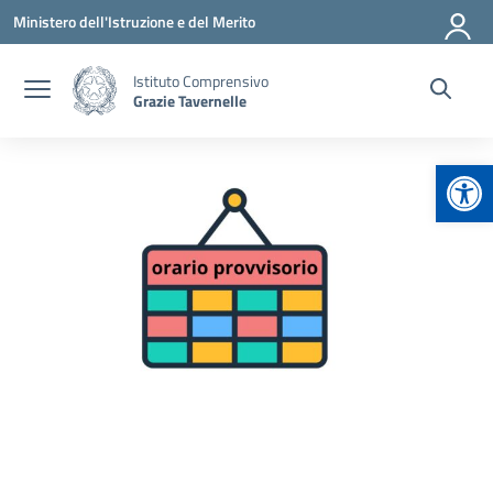
Vai ai contenuti
Vai al menu di navigazione
Vai al footer
Ministero dell'Istruzione e del Merito
Istituto Comprensivo
Grazie Tavernelle
Apr