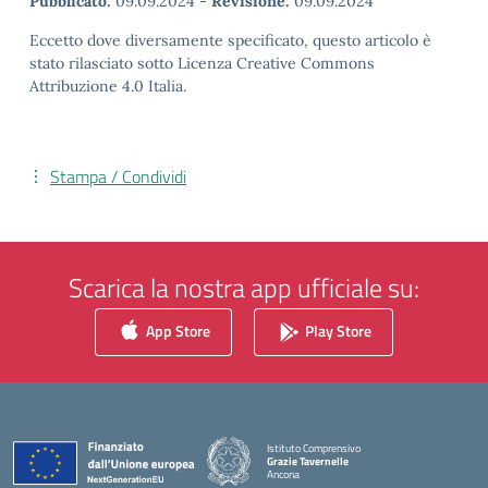
Pubblicato:
09.09.2024
-
Revisione:
09.09.2024
Eccetto dove diversamente specificato, questo articolo è
stato rilasciato sotto Licenza Creative Commons
Attribuzione 4.0 Italia.
Stampa / Condividi
Scarica la nostra app ufficiale su:
App Store
Play Store
Istituto Comprensivo
Grazie Tavernelle
Ancona
— Visita la pagina iniziale della scuola