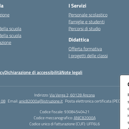
la
I Servizi
zione
Personale scolastico
Famiglie e studenti
della scuola
Percorsi di studio
della scuola
Didattica
azione
Offerta formativa
I progetti delle classi
icy
Dichiarazione di accessibilità
Note legali
Indirizzo:
Via Verga 2, 60128 Ancona
 08
Email:
anic82000a@istruzione.it
Posta elettronica certificata (PEC):
ani
Codice fiscale: 93084540421
Codice meccanografico:
ANIC82000A
Codice unico di fatturazione (CUF): UFF6L6