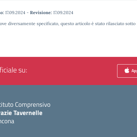
o:
17.09.2024
-
Revisione:
17.09.2024
ove diversamente specificato, questo articolo è stato rilasciato sott
iciale su:
App
tituto Comprensivo
azie Tavernelle
ncona
Visita la pagina iniziale della scuola