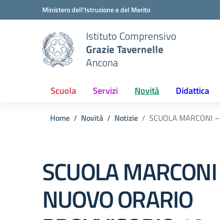
Vai ai contenuti
Vai al menu di navigazione
Vai al footer
Ministero dell'Istruzione e del Merito
Istituto Comprensivo
Grazie Tavernelle
Ancona
Scuola
Servizi
Novità
Didattica
Home
Novità
Notizie
SCUOLA MARCONI –
SCUOLA MARCONI
NUOVO ORARIO