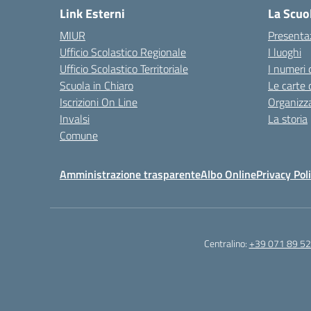
Link Esterni
La Scuo
MIUR
Presenta
Ufficio Scolastico Regionale
I luoghi
Ufficio Scolastico Territoriale
I numeri 
Scuola in Chiaro
Le carte 
Iscrizioni On Line
Organizz
Invalsi
La storia
Comune
Amministrazione trasparente
Albo Online
Privacy Pol
Centralino:
+39 071 89 52