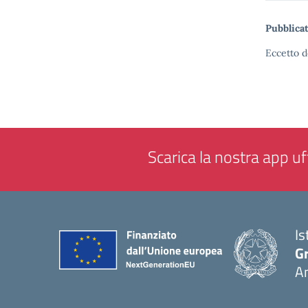
Pubblicat
Eccetto d
Scarica la nostra app uff
Is
Gr
A
— 