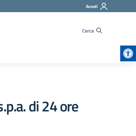
Accedi
Cerca
Apr
p.a. di 24 ore