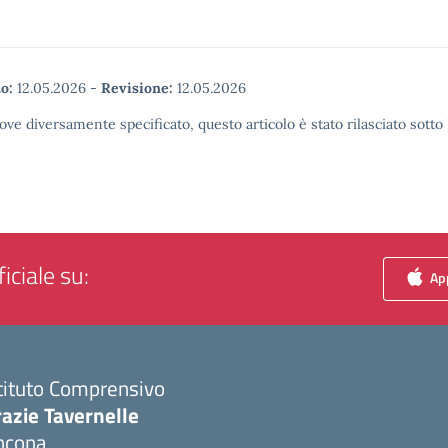
o:
12.05.2026
-
Revisione:
12.05.2026
ove diversamente specificato, questo articolo è stato rilasciato sott
iciale su:
App
tituto Comprensivo
azie Tavernelle
ncona