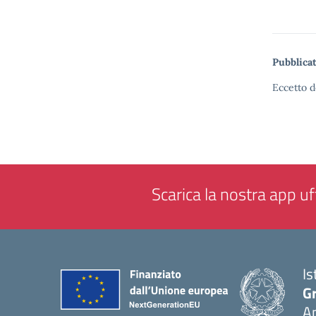
Pubblicat
Eccetto d
Scarica la nostra app uff
Is
Gr
A