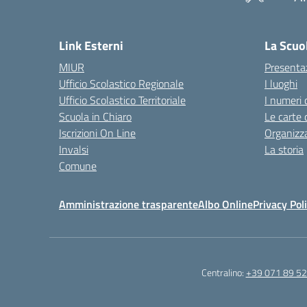
— 
Link Esterni
La Scuo
MIUR
Presenta
Ufficio Scolastico Regionale
I luoghi
Ufficio Scolastico Territoriale
I numeri 
Scuola in Chiaro
Le carte 
Iscrizioni On Line
Organizz
Invalsi
La storia
Comune
Amministrazione trasparente
Albo Online
Privacy Pol
Centralino:
+39 071 89 52