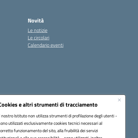
Novità
Le notizie
Le circolari
Calendario eventi
Cookies e altri strumenti di tracciamento
Il nostro Istituto non utilizza strumenti di profilazione degli utenti -
c82000a@pec.istruzione.it
sono utilizzati esclusivamente cookies tecnici necessari al
corretto funzionamento del sito, alla fruibilità dei servizi
istituzionali e alla sua accessibilità – sono utilizzati, inoltre,