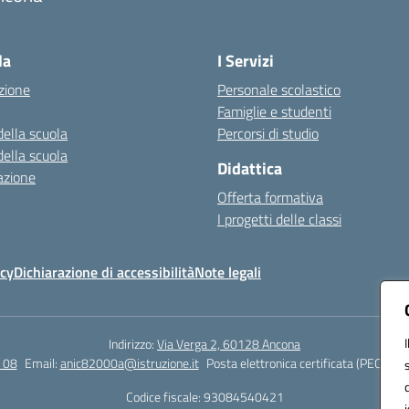
Visita la pagina iniziale della scuola
la
I Servizi
zione
Personale scolastico
Famiglie e studenti
della scuola
Percorsi di studio
della scuola
Didattica
azione
Offerta formativa
I progetti delle classi
icy
Dichiarazione di accessibilità
Note legali
Indirizzo:
Via Verga 2, 60128 Ancona
 08
Email:
anic82000a@istruzione.it
Posta elettronica certificata (PEC):
ani
Codice fiscale: 93084540421