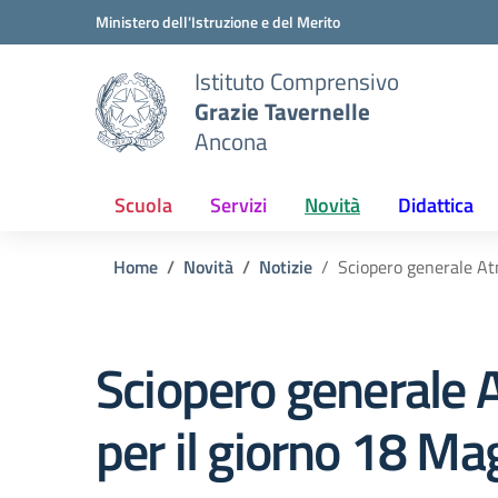
Vai ai contenuti
Vai al menu di navigazione
Vai al footer
Ministero dell'Istruzione e del Merito
Istituto Comprensivo
Grazie Tavernelle
Ancona
Scuola
Servizi
Novità
Didattica
Home
Novità
Notizie
Sciopero generale Atm
Sciopero generale A
per il giorno 18 M